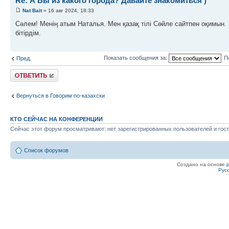
Re: А Вы из какого города? Давайте знакомиться )
Nat Bait
» 16 авг 2024, 18:33
Сәлем! Менің атым Наталья. Мен қазақ тілі Сөйле сайтпен оқимын
бітірдім.
Показать сообщения за:
П
Пред.
Ответить
Вернуться в Говорим по-казахски
КТО СЕЙЧАС НА КОНФЕРЕНЦИИ
Сейчас этот форум просматривают: нет зарегистрированных пользователей и гост
Список форумов
Создано на основе
Рус