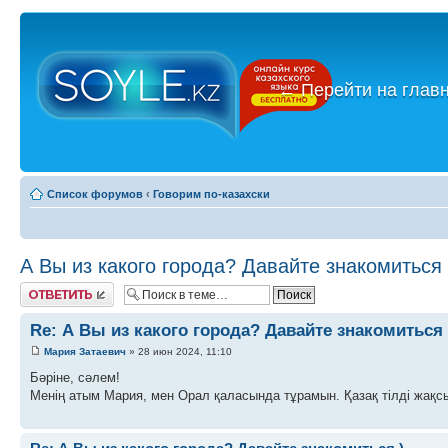
←
Перейти на глав
Список форумов
‹
Говорим по-казахски
А Вы из какого города? Давайте знакомиться 
Ответить
Re: А Вы из какого города? Давайте знакомиться 
Мария Затаевич
» 28 июн 2024, 11:10
Бәріне, сәлем!
Менің атым Мария, мен Орал қаласында тұрамын. Қазақ тілді жақс