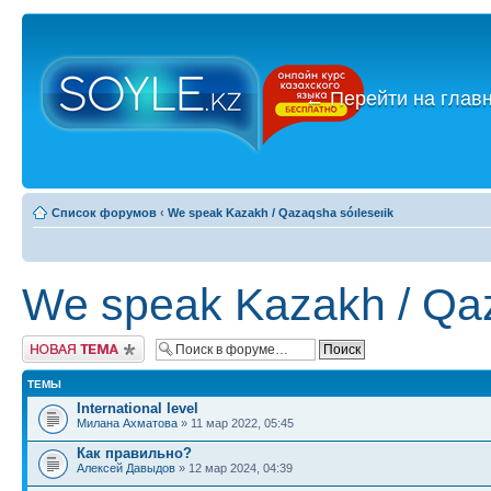
←
Перейти на глав
Список форумов
‹
We speak Kazakh / Qazaqsha sóıleseıik
We speak Kazakh / Qaz
Новая тема
ТЕМЫ
International level
Милана Ахматова
» 11 мар 2022, 05:45
Как правильно?
Алексей Давыдов
» 12 мар 2024, 04:39