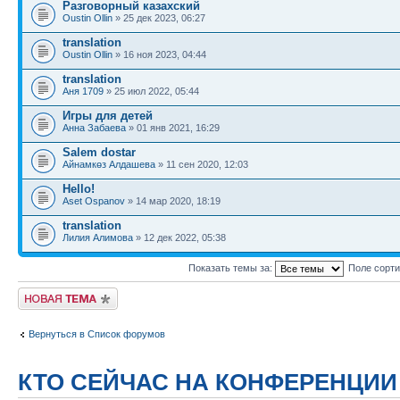
Разговорный казахский
Oustin Ollin
» 25 дек 2023, 06:27
translation
Oustin Ollin
» 16 ноя 2023, 04:44
translation
Аня 1709
» 25 июл 2022, 05:44
Игры для детей
Анна Забаева
» 01 янв 2021, 16:29
Salem dostar
Айнамкөз Алдашева
» 11 сен 2020, 12:03
Hello!
Aset Ospanov
» 14 мар 2020, 18:19
translation
Лилия Алимова
» 12 дек 2022, 05:38
Показать темы за:
Поле сорт
Новая тема
Вернуться в Список форумов
КТО СЕЙЧАС НА КОНФЕРЕНЦИИ