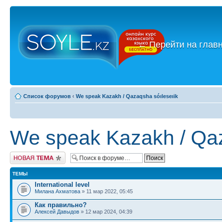
←
Перейти на глав
Список форумов
‹
We speak Kazakh / Qazaqsha sóıleseıik
We speak Kazakh / Qaz
Новая тема
ТЕМЫ
International level
Милана Ахматова
» 11 мар 2022, 05:45
Как правильно?
Алексей Давыдов
» 12 мар 2024, 04:39