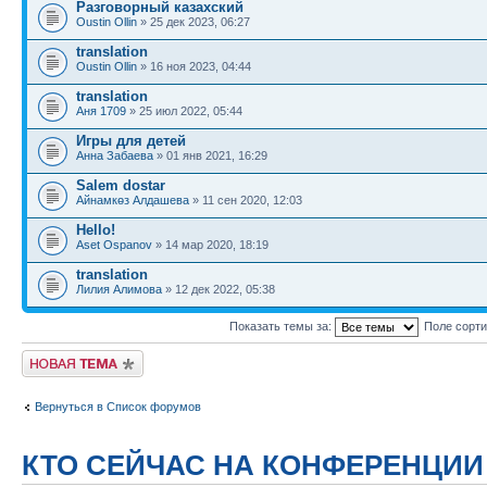
Разговорный казахский
Oustin Ollin
» 25 дек 2023, 06:27
translation
Oustin Ollin
» 16 ноя 2023, 04:44
translation
Аня 1709
» 25 июл 2022, 05:44
Игры для детей
Анна Забаева
» 01 янв 2021, 16:29
Salem dostar
Айнамкөз Алдашева
» 11 сен 2020, 12:03
Hello!
Aset Ospanov
» 14 мар 2020, 18:19
translation
Лилия Алимова
» 12 дек 2022, 05:38
Показать темы за:
Поле сорт
Новая тема
Вернуться в Список форумов
КТО СЕЙЧАС НА КОНФЕРЕНЦИИ