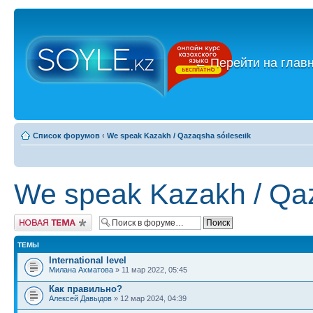
←
Перейти на глав
Список форумов
‹
We speak Kazakh / Qazaqsha sóıleseıik
We speak Kazakh / Qaz
Новая тема
ТЕМЫ
International level
Милана Ахматова
» 11 мар 2022, 05:45
Как правильно?
Алексей Давыдов
» 12 мар 2024, 04:39