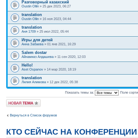
Разговорный казахский
Oustin Ollin
» 25 дек 2023, 06:27
translation
Oustin Ollin
» 16 ноя 2023, 04:44
translation
Аня 1709
» 25 июл 2022, 05:44
Игры для детей
Анна Забаева
» 01 янв 2021, 16:29
Salem dostar
Айнамкөз Алдашева
» 11 сен 2020, 12:03
Hello!
Aset Ospanov
» 14 мар 2020, 18:19
translation
Лилия Алимова
» 12 дек 2022, 05:38
Показать темы за:
Поле сорт
Новая тема
Вернуться в Список форумов
КТО СЕЙЧАС НА КОНФЕРЕНЦИИ