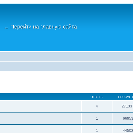
←
Перейти на главную сайта
ОТВЕТЫ
ПРОСМО
4
27133
1
6695
1
4450