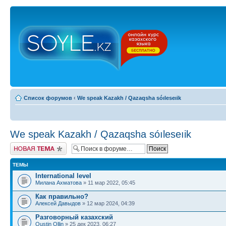
Список форумов
‹
We speak Kazakh / Qazaqsha sóıleseıik
We speak Kazakh / Qazaqsha sóıleseıik
Новая тема
ТЕМЫ
International level
Милана Ахматова
» 11 мар 2022, 05:45
Как правильно?
Алексей Давыдов
» 12 мар 2024, 04:39
Разговорный казахский
Oustin Ollin
» 25 дек 2023, 06:27