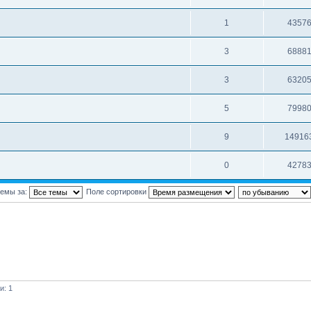
1
4357
3
6888
3
6320
5
7998
9
14916
0
4278
темы за:
Поле сортировки
и: 1