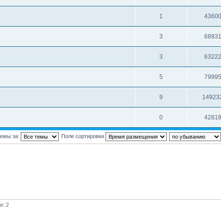
1
4360
3
6893
3
6322
5
7999
9
14923
0
4281
темы за:
Поле сортировки
и: 2