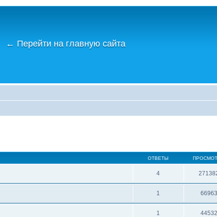
←
Перейти на главную сайта
ОТВЕТЫ
ПРОСМО
4
27138
1
6696
1
4453