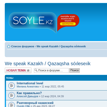
Список форумов
‹
We speak Kazakh / Qazaqsha sóıleseıik
We speak Kazakh / Qazaqsha sóıleseıik
Новая тема
ТЕМЫ
International level
Милана Ахматова
» 11 мар 2022, 05:45
Как правильно?
Алексей Давыдов
» 12 мар 2024, 04:39
Разговорный казахский
Oustin Ollin
» 25 дек 2023, 06:27