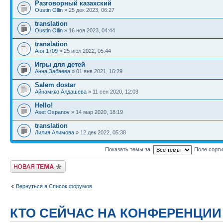
Разговорный казахский
Oustin Ollin
» 25 дек 2023, 06:27
translation
Oustin Ollin
» 16 ноя 2023, 04:44
translation
Аня 1709
» 25 июл 2022, 05:44
Игры для детей
Анна Забаева
» 01 янв 2021, 16:29
Salem dostar
Айнамкөз Алдашева
» 11 сен 2020, 12:03
Hello!
Aset Ospanov
» 14 мар 2020, 18:19
translation
Лилия Алимова
» 12 дек 2022, 05:38
Показать темы за:
Поле сорт
Новая тема
Вернуться в Список форумов
КТО СЕЙЧАС НА КОНФЕРЕНЦИИ