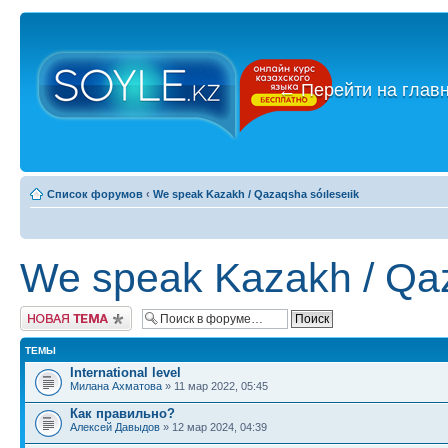
←
Перейти на глав
Список форумов
‹
We speak Kazakh / Qazaqsha sóıleseıik
We speak Kazakh / Qaz
Новая тема
ТЕМЫ
International level
Милана Ахматова
» 11 мар 2022, 05:45
Как правильно?
Алексей Давыдов
» 12 мар 2024, 04:39