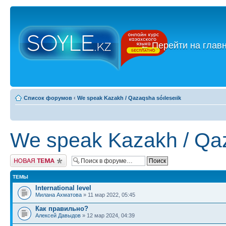
←
Перейти на глав
Список форумов
‹
We speak Kazakh / Qazaqsha sóıleseıik
We speak Kazakh / Qaz
Новая тема
ТЕМЫ
International level
Милана Ахматова
» 11 мар 2022, 05:45
Как правильно?
Алексей Давыдов
» 12 мар 2024, 04:39