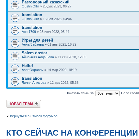
Разговорный казахский
Oustin Ollin
» 25 дек 2023, 06:27
translation
Oustin Ollin
» 16 ноя 2023, 04:44
translation
Аня 1709
» 25 июл 2022, 05:44
Игры для детей
Анна Забаева
» 01 янв 2021, 16:29
Salem dostar
Айнамкөз Алдашева
» 11 сен 2020, 12:03
Hello!
Aset Ospanov
» 14 мар 2020, 18:19
translation
Лилия Алимова
» 12 дек 2022, 05:38
Показать темы за:
Поле сорт
Новая тема
Вернуться в Список форумов
КТО СЕЙЧАС НА КОНФЕРЕНЦИИ