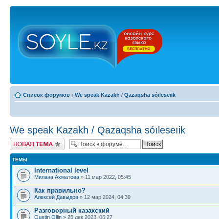
Список форумов
‹
We speak Kazakh / Qazaqsha sóıleseıik
We speak Kazakh / Qazaqsha sóıleseıik
Новая тема
ТЕМЫ
International level
Милана Ахматова
» 11 мар 2022, 05:45
Как правильно?
Алексей Давыдов
» 12 мар 2024, 04:39
Разговорный казахский
Oustin Ollin
» 25 дек 2023, 06:27