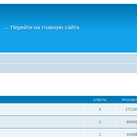
←
Перейти на главную сайта
ОТВЕТЫ
ПРОСМО
4
27129
1
6694
1
4448