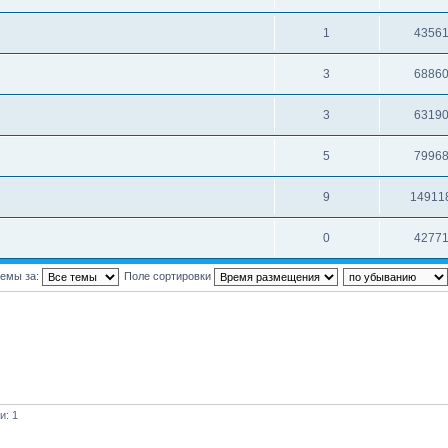
1
4356
3
6886
3
6319
5
7996
9
14911
0
4277
темы за:
Поле сортировки
и: 1