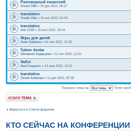
Разговорный казахский
Oustin Ollin
» 25 дек 2023, 06:27
translation
Oustin Ollin
» 16 ноя 2023, 04:44
translation
Аня 1709
» 25 июл 2022, 05:44
Игры для детей
Анна Забаева
» 01 янв 2021, 16:29
Salem dostar
Айнамкөз Алдашева
» 11 сен 2020, 12:03
Hello!
Aset Ospanov
» 14 мар 2020, 18:19
translation
Лилия Алимова
» 12 дек 2022, 05:38
Показать темы за:
Поле сорт
Новая тема
Вернуться в Список форумов
КТО СЕЙЧАС НА КОНФЕРЕНЦИИ