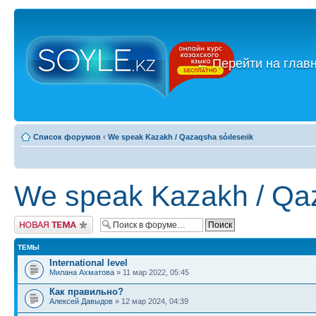
←
Перейти на глав
Список форумов
‹
We speak Kazakh / Qazaqsha sóıleseıik
We speak Kazakh / Qaz
Новая тема
ТЕМЫ
International level
Милана Ахматова
» 11 мар 2022, 05:45
Как правильно?
Алексей Давыдов
» 12 мар 2024, 04:39