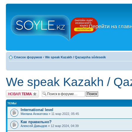
←
Перейти на глав
Список форумов
‹
We speak Kazakh / Qazaqsha sóıleseıik
We speak Kazakh / Qaz
Новая тема
ТЕМЫ
International level
Милана Ахматова
» 11 мар 2022, 05:45
Как правильно?
Алексей Давыдов
» 12 мар 2024, 04:39