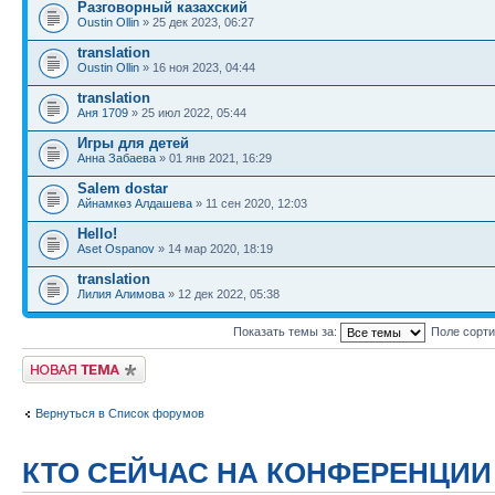
Разговорный казахский
Oustin Ollin
» 25 дек 2023, 06:27
translation
Oustin Ollin
» 16 ноя 2023, 04:44
translation
Аня 1709
» 25 июл 2022, 05:44
Игры для детей
Анна Забаева
» 01 янв 2021, 16:29
Salem dostar
Айнамкөз Алдашева
» 11 сен 2020, 12:03
Hello!
Aset Ospanov
» 14 мар 2020, 18:19
translation
Лилия Алимова
» 12 дек 2022, 05:38
Показать темы за:
Поле сорт
Новая тема
Вернуться в Список форумов
КТО СЕЙЧАС НА КОНФЕРЕНЦИИ