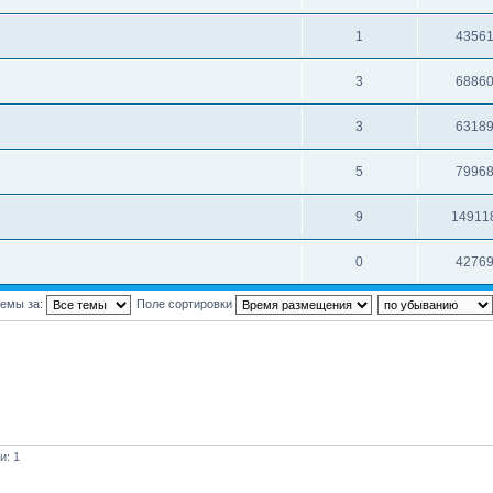
1
4356
3
6886
3
6318
5
7996
9
14911
0
4276
темы за:
Поле сортировки
и: 1