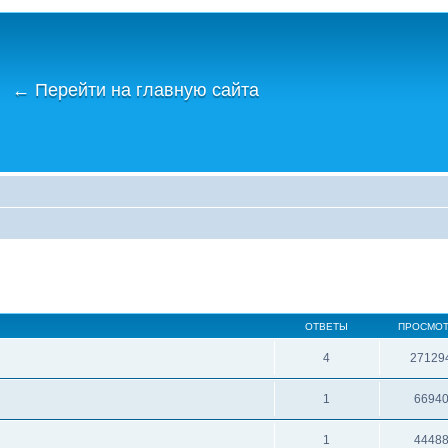
←
Перейти на главную сайта
ОТВЕТЫ
ПРОСМО
4
27129
1
6694
1
4448