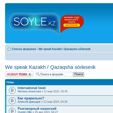
Список форумов
‹
We speak Kazakh / Qazaqsha sóıleseıik
We speak Kazakh / Qazaqsha sóıleseıik
Новая тема
ТЕМЫ
International level
Милана Ахматова
» 11 мар 2022, 05:45
Как правильно?
Алексей Давыдов
» 12 мар 2024, 04:39
Разговорный казахский
Oustin Ollin
» 25 дек 2023, 06:27