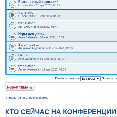
Разговорный казахский
Oustin Ollin
» 25 дек 2023, 06:27
translation
Oustin Ollin
» 16 ноя 2023, 04:44
translation
Аня 1709
» 25 июл 2022, 05:44
Игры для детей
Анна Забаева
» 01 янв 2021, 16:29
Salem dostar
Айнамкөз Алдашева
» 11 сен 2020, 12:03
Hello!
Aset Ospanov
» 14 мар 2020, 18:19
translation
Лилия Алимова
» 12 дек 2022, 05:38
Показать темы за:
Поле сорт
Новая тема
Вернуться в Список форумов
КТО СЕЙЧАС НА КОНФЕРЕНЦИИ