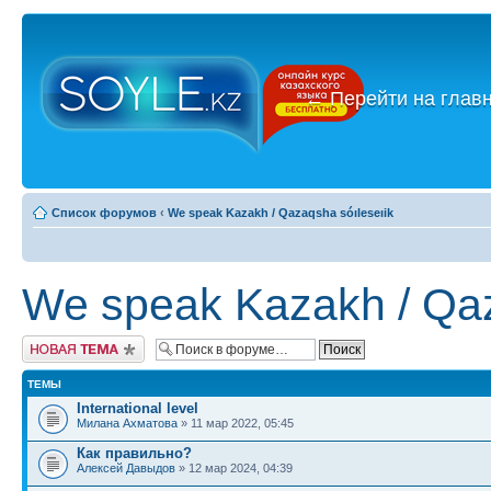
←
Перейти на глав
Список форумов
‹
We speak Kazakh / Qazaqsha sóıleseıik
We speak Kazakh / Qaz
Новая тема
ТЕМЫ
International level
Милана Ахматова
» 11 мар 2022, 05:45
Как правильно?
Алексей Давыдов
» 12 мар 2024, 04:39