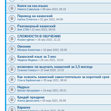
Книги на каз.языке
Никита Савельев
» 08 июн 2023, 06:18
Перевод на казахский
Karina Omarova
» 02 дек 2022, 04:00
Разговорный казахский
Аня 1709
» 22 июл 2022, 08:56
СЛОЖНОСТИ В ОБУЧЕНИИ
Ruslan Iglman
» 18 апр 2022, 11:22
Омоним
Милана Ахматова
» 16 фев 2022, 05:06
Казахский язык за 3 мес
Мадина Мадина
» 20 сен 2021, 10:02
возможно ли выучить казахский за 1,5 месяца
Гульназ Смагул
» 22 май 2020, 12:32
Как освоить казахский самостоятельно за короткий срок
Ольга Карbовская
» 28 мар 2021, 08:42
Наурыз
Бекзат Артурович
» 19 мар 2021, 09:21
Қандай праздник
Алена Денисовна
» 05 мар 2021, 05:09
Караоке
Гульназ Смагул
» 19 фев 2021, 05:39