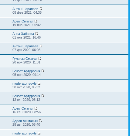
19 фев 2021, 06:14
Антон Шарапаев
4
08 фев 2021, 04:35
Асем Смагул
6
19 янв 2021, 05:42
Анна Забаева
8
01 янв 2021, 16:46
Антон Шарапаев
4
07 дек 2020, 06:03
Гульназ Смагул
8
20 ноя 2020, 11:31
Бекзат Артурович
8
05 ноя 2020, 09:14
moderator soyle
3
30 окт 2020, 05:32
Бекзат Артурович
7
12 окт 2020, 08:12
Асем Смагул
5
16 сен 2020, 08:56
Аделя Ашмакын
0
28 авг 2020, 08:40
moderator soyle
6