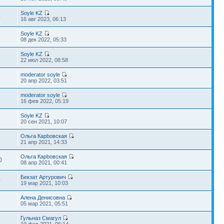
Soyle KZ
0
16 авг 2023, 06:13
Soyle KZ
1
08 дек 2022, 05:33
Soyle KZ
9
22 июл 2022, 08:58
moderator soyle
3
20 апр 2022, 03:51
moderator soyle
9
16 фев 2022, 05:19
Soyle KZ
4
20 сен 2021, 10:07
Ольга Карbовская
4
21 апр 2021, 14:33
Ольга Карbовская
0
08 апр 2021, 00:41
Бекзат Артурович
0
19 мар 2021, 10:03
Алена Денисовна
4
05 мар 2021, 05:51
Гульназ Смагул
6