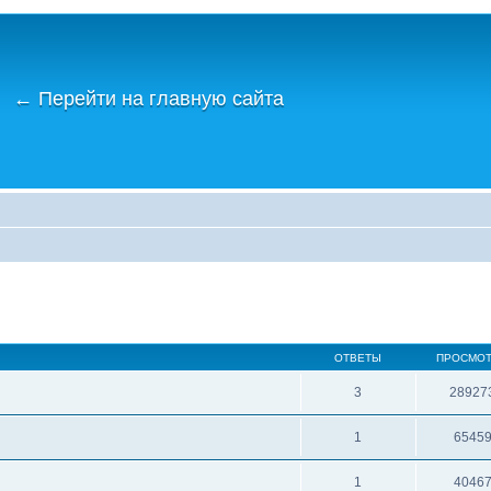
←
Перейти на главную сайта
ОТВЕТЫ
ПРОСМО
3
28927
1
6545
1
4046