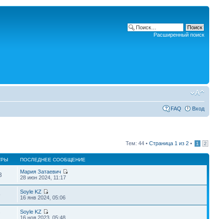
Расширенный поиск
FAQ
Вход
Тем: 44 •
Страница
1
из
2
•
1
2
ТРЫ
ПОСЛЕДНЕЕ СООБЩЕНИЕ
Мария Затаевич
3
28 июн 2024, 11:17
Soyle KZ
9
16 янв 2024, 05:06
Soyle KZ
7
16 ноя 2023, 05:48