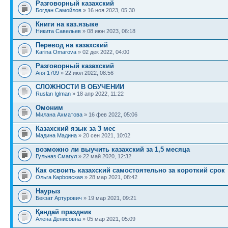
Разговорный казахский
Богдан Самойлов
» 16 ноя 2023, 05:30
Книги на каз.языке
Никита Савельев
» 08 июн 2023, 06:18
Перевод на казахский
Karina Omarova
» 02 дек 2022, 04:00
Разговорный казахский
Аня 1709
» 22 июл 2022, 08:56
СЛОЖНОСТИ В ОБУЧЕНИИ
Ruslan Iglman
» 18 апр 2022, 11:22
Омоним
Милана Ахматова
» 16 фев 2022, 05:06
Казахский язык за 3 мес
Мадина Мадина
» 20 сен 2021, 10:02
возможно ли выучить казахский за 1,5 месяца
Гульназ Смагул
» 22 май 2020, 12:32
Как освоить казахский самостоятельно за короткий срок
Ольга Карbовская
» 28 мар 2021, 08:42
Наурыз
Бекзат Артурович
» 19 мар 2021, 09:21
Қандай праздник
Алена Денисовна
» 05 мар 2021, 05:09