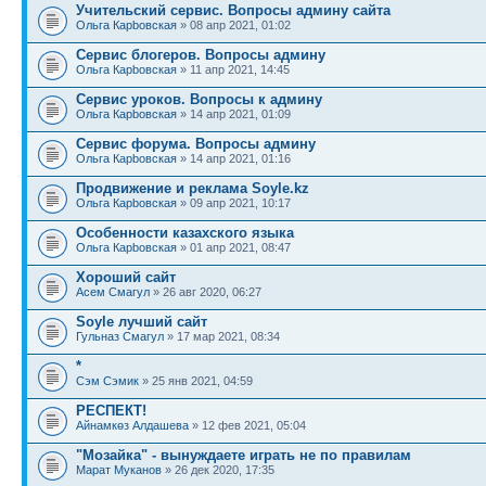
Учительский сервис. Вопросы админу сайта
Ольга Карbовская
» 08 апр 2021, 01:02
Сервис блогеров. Вопросы админу
Ольга Карbовская
» 11 апр 2021, 14:45
Сервис уроков. Вопросы к админу
Ольга Карbовская
» 14 апр 2021, 01:09
Сервис форума. Вопросы админу
Ольга Карbовская
» 14 апр 2021, 01:16
Продвижение и реклама Soyle.kz
Ольга Карbовская
» 09 апр 2021, 10:17
Особенности казахского языка
Ольга Карbовская
» 01 апр 2021, 08:47
Хороший сайт
Асем Смагул
» 26 авг 2020, 06:27
Soyle лучший сайт
Гульназ Смагул
» 17 мар 2021, 08:34
*
Сэм Сэмик
» 25 янв 2021, 04:59
РЕСПЕКТ!
Айнамкөз Алдашева
» 12 фев 2021, 05:04
"Мозайка" - вынуждаете играть не по правилам
Марат Муканов
» 26 дек 2020, 17:35