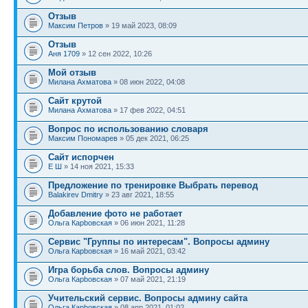
Отзыв
Максим Петров
» 19 май 2023, 08:09
Отзыв
Аня 1709
» 12 сен 2022, 10:26
Мой отзыв
Милана Ахматова
» 08 июн 2022, 04:08
Сайт крутой
Милана Ахматова
» 17 фев 2022, 04:51
Вопрос по использованию словаря
Максим Пономарев
» 05 дек 2021, 06:25
Сайт испорчен
Е Ш
» 14 ноя 2021, 15:33
Предложение по тренировке Выбрать перевод
Balakirev Dmitry
» 23 авг 2021, 18:55
Добавление фото не работает
Ольга Карbовская
» 06 июн 2021, 11:28
Сервис "Группы по интересам". Вопросы админу
Ольга Карbовская
» 16 май 2021, 03:42
Игра борьба слов. Вопросы админу
Ольга Карbовская
» 07 май 2021, 21:19
Учительский сервис. Вопросы админу сайта
Ольга Карbовская
» 08 апр 2021, 01:02