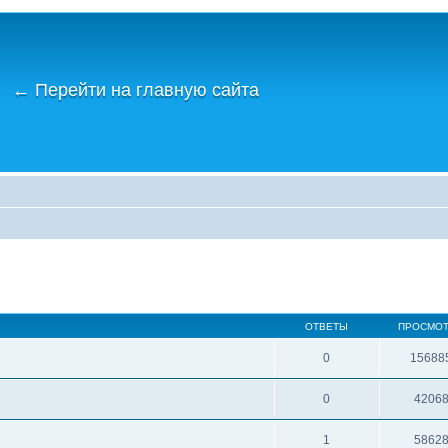
←
Перейти на главную сайта
ОТВЕТЫ
ПРОСМО
0
15688
0
4206
1
5862