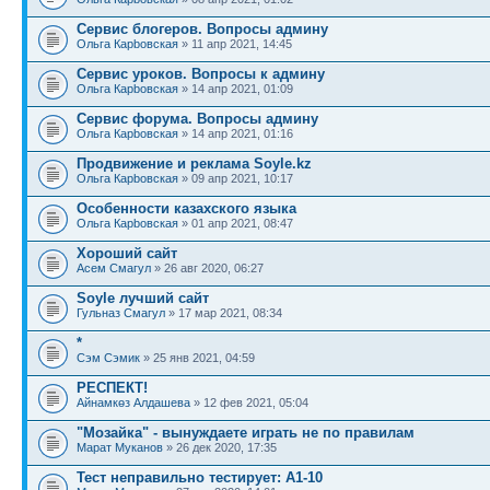
Сервис блогеров. Вопросы админу
Ольга Карbовская
» 11 апр 2021, 14:45
Сервис уроков. Вопросы к админу
Ольга Карbовская
» 14 апр 2021, 01:09
Сервис форума. Вопросы админу
Ольга Карbовская
» 14 апр 2021, 01:16
Продвижение и реклама Soyle.kz
Ольга Карbовская
» 09 апр 2021, 10:17
Особенности казахского языка
Ольга Карbовская
» 01 апр 2021, 08:47
Хороший сайт
Асем Смагул
» 26 авг 2020, 06:27
Soyle лучший сайт
Гульназ Смагул
» 17 мар 2021, 08:34
*
Сэм Сэмик
» 25 янв 2021, 04:59
РЕСПЕКТ!
Айнамкөз Алдашева
» 12 фев 2021, 05:04
"Мозайка" - вынуждаете играть не по правилам
Марат Муканов
» 26 дек 2020, 17:35
Тест неправильно тестирует: А1-10