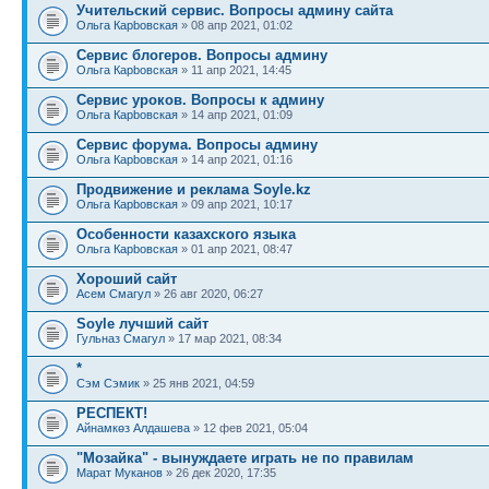
Учительский сервис. Вопросы админу сайта
Ольга Карbовская
» 08 апр 2021, 01:02
Сервис блогеров. Вопросы админу
Ольга Карbовская
» 11 апр 2021, 14:45
Сервис уроков. Вопросы к админу
Ольга Карbовская
» 14 апр 2021, 01:09
Сервис форума. Вопросы админу
Ольга Карbовская
» 14 апр 2021, 01:16
Продвижение и реклама Soyle.kz
Ольга Карbовская
» 09 апр 2021, 10:17
Особенности казахского языка
Ольга Карbовская
» 01 апр 2021, 08:47
Хороший сайт
Асем Смагул
» 26 авг 2020, 06:27
Soyle лучший сайт
Гульназ Смагул
» 17 мар 2021, 08:34
*
Сэм Сэмик
» 25 янв 2021, 04:59
РЕСПЕКТ!
Айнамкөз Алдашева
» 12 фев 2021, 05:04
"Мозайка" - вынуждаете играть не по правилам
Марат Муканов
» 26 дек 2020, 17:35