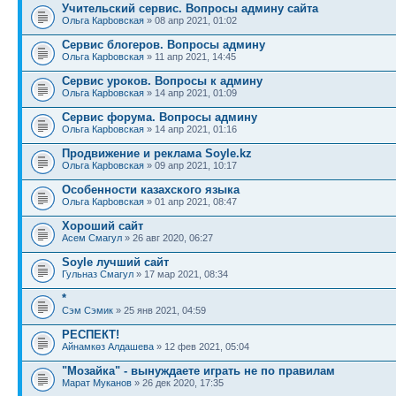
Учительский сервис. Вопросы админу сайта
Ольга Карbовская
» 08 апр 2021, 01:02
Сервис блогеров. Вопросы админу
Ольга Карbовская
» 11 апр 2021, 14:45
Сервис уроков. Вопросы к админу
Ольга Карbовская
» 14 апр 2021, 01:09
Сервис форума. Вопросы админу
Ольга Карbовская
» 14 апр 2021, 01:16
Продвижение и реклама Soyle.kz
Ольга Карbовская
» 09 апр 2021, 10:17
Особенности казахского языка
Ольга Карbовская
» 01 апр 2021, 08:47
Хороший сайт
Асем Смагул
» 26 авг 2020, 06:27
Soyle лучший сайт
Гульназ Смагул
» 17 мар 2021, 08:34
*
Сэм Сэмик
» 25 янв 2021, 04:59
РЕСПЕКТ!
Айнамкөз Алдашева
» 12 фев 2021, 05:04
"Мозайка" - вынуждаете играть не по правилам
Марат Муканов
» 26 дек 2020, 17:35