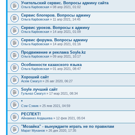
Учительский сервис. Вопросы админу сайта
Ольга Карbовская
» 08 апр 2021, 01:02
Сервис блогеров. Вопросы админу
Ольга Карbовская
» 11 апр 2021, 14:45
Сервис уроков. Вопросы к админу
Ольга Карbовская
» 14 апр 2021, 01:09
Сервис форума. Вопросы админу
Ольга Карbовская
» 14 апр 2021, 01:16
Продвижение и реклама Soyle.kz
Ольга Карbовская
» 09 апр 2021, 10:17
Особенности казахского языка
Ольга Карbовская
» 01 апр 2021, 08:47
Хороший сайт
Асем Смагул
» 26 авг 2020, 06:27
Soyle лучший сайт
Гульназ Смагул
» 17 мар 2021, 08:34
*
Сэм Сэмик
» 25 янв 2021, 04:59
РЕСПЕКТ!
Айнамкөз Алдашева
» 12 фев 2021, 05:04
"Мозайка" - вынуждаете играть не по правилам
Марат Муканов
» 26 дек 2020, 17:35