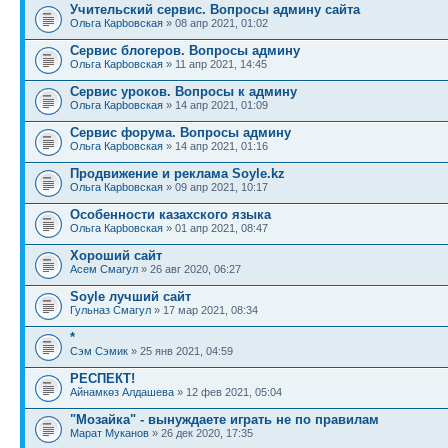
Учительский сервис. Вопросы админу сайта
Ольга Карbовская
» 08 апр 2021, 01:02
Сервис блогеров. Вопросы админу
Ольга Карbовская
» 11 апр 2021, 14:45
Сервис уроков. Вопросы к админу
Ольга Карbовская
» 14 апр 2021, 01:09
Сервис форума. Вопросы админу
Ольга Карbовская
» 14 апр 2021, 01:16
Продвижение и реклама Soyle.kz
Ольга Карbовская
» 09 апр 2021, 10:17
Особенности казахского языка
Ольга Карbовская
» 01 апр 2021, 08:47
Хороший сайт
Асем Смагул
» 26 авг 2020, 06:27
Soyle лучший сайт
Гульназ Смагул
» 17 мар 2021, 08:34
*
Сэм Сэмик
» 25 янв 2021, 04:59
РЕСПЕКТ!
Айнамкөз Алдашева
» 12 фев 2021, 05:04
"Мозайка" - вынуждаете играть не по правилам
Марат Муканов
» 26 дек 2020, 17:35