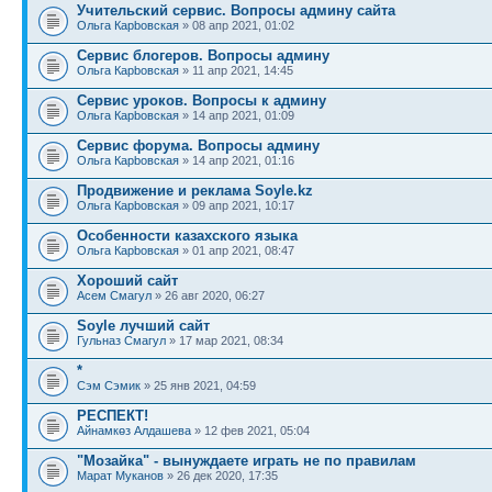
Учительский сервис. Вопросы админу сайта
Ольга Карbовская
» 08 апр 2021, 01:02
Сервис блогеров. Вопросы админу
Ольга Карbовская
» 11 апр 2021, 14:45
Сервис уроков. Вопросы к админу
Ольга Карbовская
» 14 апр 2021, 01:09
Сервис форума. Вопросы админу
Ольга Карbовская
» 14 апр 2021, 01:16
Продвижение и реклама Soyle.kz
Ольга Карbовская
» 09 апр 2021, 10:17
Особенности казахского языка
Ольга Карbовская
» 01 апр 2021, 08:47
Хороший сайт
Асем Смагул
» 26 авг 2020, 06:27
Soyle лучший сайт
Гульназ Смагул
» 17 мар 2021, 08:34
*
Сэм Сэмик
» 25 янв 2021, 04:59
РЕСПЕКТ!
Айнамкөз Алдашева
» 12 фев 2021, 05:04
"Мозайка" - вынуждаете играть не по правилам
Марат Муканов
» 26 дек 2020, 17:35