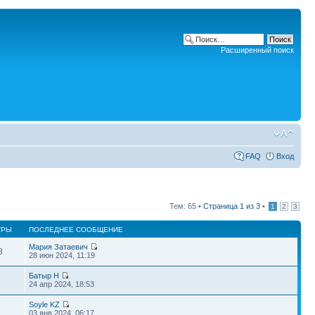
Расширенный поиск
FAQ
Вход
Тем: 65 •
Страница
1
из
3
•
1
2
3
ТРЫ
ПОСЛЕДНЕЕ СООБЩЕНИЕ
Мария Затаевич
8
28 июн 2024, 11:19
Батыр Н
9
24 апр 2024, 18:53
Soyle KZ
8
03 янв 2024, 06:17