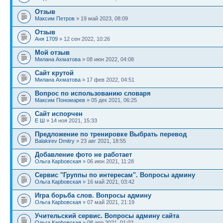
Отзыв
Максим Петров
» 19 май 2023, 08:09
Отзыв
Аня 1709
» 12 сен 2022, 10:26
Мой отзыв
Милана Ахматова
» 08 июн 2022, 04:08
Сайт крутой
Милана Ахматова
» 17 фев 2022, 04:51
Вопрос по использованию словаря
Максим Пономарев
» 05 дек 2021, 06:25
Сайт испорчен
Е Ш
» 14 ноя 2021, 15:33
Предложение по тренировке Выбрать перевод
Balakirev Dmitry
» 23 авг 2021, 18:55
Добавление фото не работает
Ольга Карbовская
» 06 июн 2021, 11:28
Сервис "Группы по интересам". Вопросы админу
Ольга Карbовская
» 16 май 2021, 03:42
Игра борьба слов. Вопросы админу
Ольга Карbовская
» 07 май 2021, 21:19
Учительский сервис. Вопросы админу сайта
Ольга Карbовская
» 08 апр 2021, 01:02