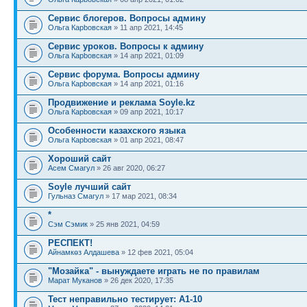
Сервис блогеров. Вопросы админу
Ольга Карbовская
» 11 апр 2021, 14:45
Сервис уроков. Вопросы к админу
Ольга Карbовская
» 14 апр 2021, 01:09
Сервис форума. Вопросы админу
Ольга Карbовская
» 14 апр 2021, 01:16
Продвижение и реклама Soyle.kz
Ольга Карbовская
» 09 апр 2021, 10:17
Особенности казахского языка
Ольга Карbовская
» 01 апр 2021, 08:47
Хороший сайт
Асем Смагул
» 26 авг 2020, 06:27
Soyle лучший сайт
Гульназ Смагул
» 17 мар 2021, 08:34
*
Сэм Сэмик
» 25 янв 2021, 04:59
РЕСПЕКТ!
Айнамкөз Алдашева
» 12 фев 2021, 05:04
"Мозайка" - вынуждаете играть не по правилам
Марат Муканов
» 26 дек 2020, 17:35
Тест неправильно тестирует: А1-10