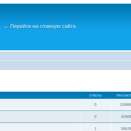
←
Перейти на главную сайта
ОТВЕТЫ
ПРОСМО
0
15688
0
4206
1
5862