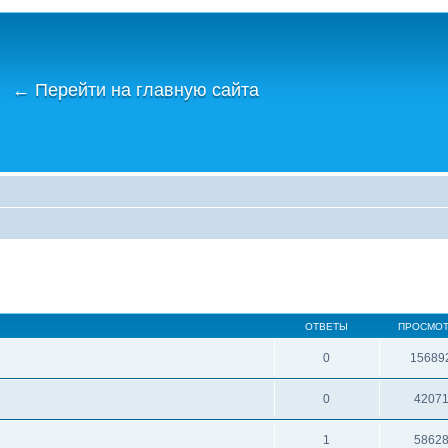
←
Перейти на главную сайта
ОТВЕТЫ
ПРОСМО
0
15689
0
4207
1
5862