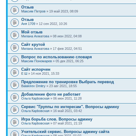
Отзыв
Максим Петров
» 19 май 2023, 08:09
Отзыв
Аня 1709
» 12 сен 2022, 10:26
Мой отзыв
Милана Ахматова
» 08 июн 2022, 04:08
Сайт крутой
Милана Ахматова
» 17 фев 2022, 04:51
Вопрос по использованию словаря
Максим Пономарев
» 05 дек 2021, 06:25
Сайт испорчен
Е Ш
» 14 ноя 2021, 15:33
Предложение по тренировке Выбрать перевод
Balakirev Dmitry
» 23 авг 2021, 18:55
Добавление фото не работает
Ольга Карbовская
» 06 июн 2021, 11:28
Сервис "Группы по интересам". Вопросы админу
Ольга Карbовская
» 16 май 2021, 03:42
Игра борьба слов. Вопросы админу
Ольга Карbовская
» 07 май 2021, 21:19
Учительский сервис. Вопросы админу сайта
Ольга Карbовская
» 08 апр 2021, 01:02