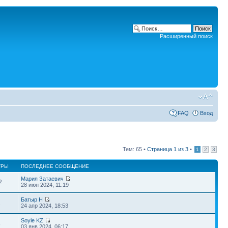
Расширенный поиск
FAQ
Вход
Тем: 65 •
Страница
1
из
3
•
1
2
3
ТРЫ
ПОСЛЕДНЕЕ СООБЩЕНИЕ
Мария Затаевич
2
28 июн 2024, 11:19
Батыр Н
1
24 апр 2024, 18:53
Soyle KZ
8
03 янв 2024, 06:17