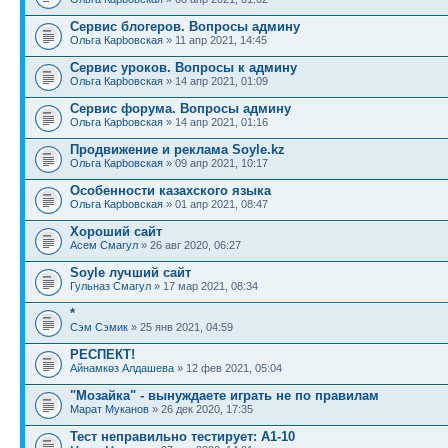
Сервис блогеров. Вопросы админу
Ольга Карbовская
» 11 апр 2021, 14:45
Сервис уроков. Вопросы к админу
Ольга Карbовская
» 14 апр 2021, 01:09
Сервис форума. Вопросы админу
Ольга Карbовская
» 14 апр 2021, 01:16
Продвижение и реклама Soyle.kz
Ольга Карbовская
» 09 апр 2021, 10:17
Особенности казахского языка
Ольга Карbовская
» 01 апр 2021, 08:47
Хороший сайт
Асем Смагул
» 26 авг 2020, 06:27
Soyle лучший сайт
Гульназ Смагул
» 17 мар 2021, 08:34
*
Сэм Сэмик
» 25 янв 2021, 04:59
РЕСПЕКТ!
Айнамкөз Алдашева
» 12 фев 2021, 05:04
"Мозайка" - вынуждаете играть не по правилам
Марат Муканов
» 26 дек 2020, 17:35
Тест неправильно тестирует: А1-10