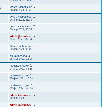
11 май 2021, 06:06
Ольга Карbовская
6
28 апр 2021, 15:32
Ольга Карbовская
6
26 апр 2021, 11:23
Ольга Карbовская
4
20 апр 2021, 15:37
admin@admin.ru
6
11 апр 2021, 07:04
Ольга Карbовская
1
09 апр 2021, 10:00
Анна Забаева
8
25 мар 2021, 12:00
moderator soyle
0
17 мар 2021, 08:39
moderator soyle
0
25 фев 2021, 10:08
moderator soyle
7
12 фев 2021, 05:16
admin@admin.ru
4
19 янв 2021, 05:48
admin@admin.ru
4