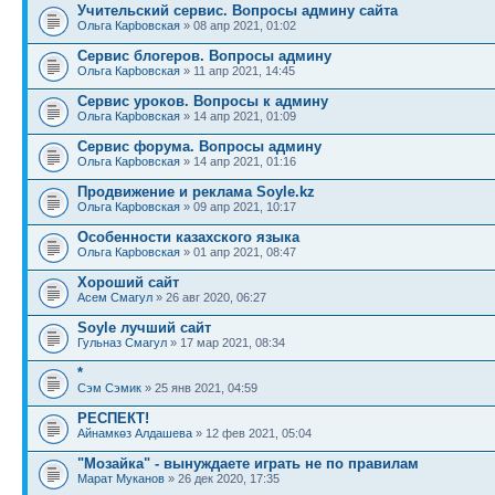
Учительский сервис. Вопросы админу сайта
Ольга Карbовская
» 08 апр 2021, 01:02
Сервис блогеров. Вопросы админу
Ольга Карbовская
» 11 апр 2021, 14:45
Сервис уроков. Вопросы к админу
Ольга Карbовская
» 14 апр 2021, 01:09
Сервис форума. Вопросы админу
Ольга Карbовская
» 14 апр 2021, 01:16
Продвижение и реклама Soyle.kz
Ольга Карbовская
» 09 апр 2021, 10:17
Особенности казахского языка
Ольга Карbовская
» 01 апр 2021, 08:47
Хороший сайт
Асем Смагул
» 26 авг 2020, 06:27
Soyle лучший сайт
Гульназ Смагул
» 17 мар 2021, 08:34
*
Сэм Сэмик
» 25 янв 2021, 04:59
РЕСПЕКТ!
Айнамкөз Алдашева
» 12 фев 2021, 05:04
"Мозайка" - вынуждаете играть не по правилам
Марат Муканов
» 26 дек 2020, 17:35