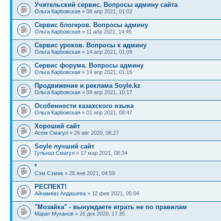
Учительский сервис. Вопросы админу сайта
Ольга Карbовская
» 08 апр 2021, 01:02
Сервис блогеров. Вопросы админу
Ольга Карbовская
» 11 апр 2021, 14:45
Сервис уроков. Вопросы к админу
Ольга Карbовская
» 14 апр 2021, 01:09
Сервис форума. Вопросы админу
Ольга Карbовская
» 14 апр 2021, 01:16
Продвижение и реклама Soyle.kz
Ольга Карbовская
» 09 апр 2021, 10:17
Особенности казахского языка
Ольга Карbовская
» 01 апр 2021, 08:47
Хороший сайт
Асем Смагул
» 26 авг 2020, 06:27
Soyle лучший сайт
Гульназ Смагул
» 17 мар 2021, 08:34
*
Сэм Сэмик
» 25 янв 2021, 04:59
РЕСПЕКТ!
Айнамкөз Алдашева
» 12 фев 2021, 05:04
"Мозайка" - вынуждаете играть не по правилам
Марат Муканов
» 26 дек 2020, 17:35