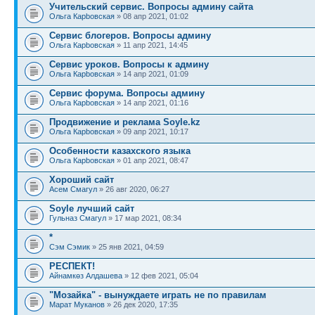
Учительский сервис. Вопросы админу сайта
Ольга Карbовская
» 08 апр 2021, 01:02
Сервис блогеров. Вопросы админу
Ольга Карbовская
» 11 апр 2021, 14:45
Сервис уроков. Вопросы к админу
Ольга Карbовская
» 14 апр 2021, 01:09
Сервис форума. Вопросы админу
Ольга Карbовская
» 14 апр 2021, 01:16
Продвижение и реклама Soyle.kz
Ольга Карbовская
» 09 апр 2021, 10:17
Особенности казахского языка
Ольга Карbовская
» 01 апр 2021, 08:47
Хороший сайт
Асем Смагул
» 26 авг 2020, 06:27
Soyle лучший сайт
Гульназ Смагул
» 17 мар 2021, 08:34
*
Сэм Сэмик
» 25 янв 2021, 04:59
РЕСПЕКТ!
Айнамкөз Алдашева
» 12 фев 2021, 05:04
"Мозайка" - вынуждаете играть не по правилам
Марат Муканов
» 26 дек 2020, 17:35