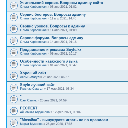
Учительский сервис. Вопросы админу сайта
Ольга Карbовская
» 08 апр 2021, 01:02
Сервис блогеров. Вопросы админу
Ольга Карbовская
» 11 апр 2021, 14:45
Сервис уроков. Вопросы к админу
Ольга Карbовская
» 14 апр 2021, 01:09
Сервис форума. Вопросы админу
Ольга Карbовская
» 14 апр 2021, 01:16
Продвижение и реклама Soyle.kz
Ольга Карbовская
» 09 апр 2021, 10:17
Особенности казахского языка
Ольга Карbовская
» 01 апр 2021, 08:47
Хороший сайт
Асем Смагул
» 26 авг 2020, 06:27
Soyle лучший сайт
Гульназ Смагул
» 17 мар 2021, 08:34
*
Сэм Сэмик
» 25 янв 2021, 04:59
РЕСПЕКТ!
Айнамкөз Алдашева
» 12 фев 2021, 05:04
"Мозайка" - вынуждаете играть не по правилам
Марат Муканов
» 26 дек 2020, 17:35