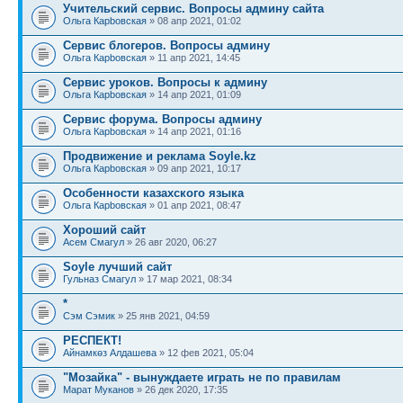
Учительский сервис. Вопросы админу сайта
Ольга Карbовская
» 08 апр 2021, 01:02
Сервис блогеров. Вопросы админу
Ольга Карbовская
» 11 апр 2021, 14:45
Сервис уроков. Вопросы к админу
Ольга Карbовская
» 14 апр 2021, 01:09
Сервис форума. Вопросы админу
Ольга Карbовская
» 14 апр 2021, 01:16
Продвижение и реклама Soyle.kz
Ольга Карbовская
» 09 апр 2021, 10:17
Особенности казахского языка
Ольга Карbовская
» 01 апр 2021, 08:47
Хороший сайт
Асем Смагул
» 26 авг 2020, 06:27
Soyle лучший сайт
Гульназ Смагул
» 17 мар 2021, 08:34
*
Сэм Сэмик
» 25 янв 2021, 04:59
РЕСПЕКТ!
Айнамкөз Алдашева
» 12 фев 2021, 05:04
"Мозайка" - вынуждаете играть не по правилам
Марат Муканов
» 26 дек 2020, 17:35