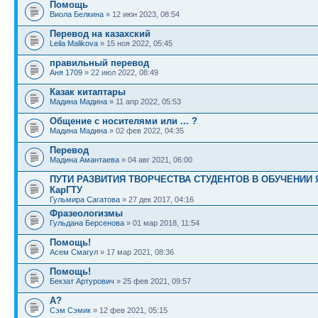
Помощь
Виола Белкина
» 12 июн 2023, 08:54
Перевод на казахский
Leila Malikova
» 15 ноя 2022, 05:45
правильный перевод
Аня 1709
» 22 июл 2022, 08:49
Казак китаптары
Мадина Мадина
» 11 апр 2022, 05:53
Общение с носителями или ... ?
Мадина Мадина
» 02 фев 2022, 04:35
Перевод
Мадина Амантаева
» 04 авг 2021, 06:00
ПУТИ РАЗВИТИЯ ТВОРЧЕСТВА СТУДЕНТОВ В ОБУЧЕНИИ
КарГТУ
Гульмира Сагатова
» 27 дек 2017, 04:16
Фразеологизмы
Гульдана Берсенова
» 01 мар 2018, 11:54
Помощь!
Асем Смагул
» 17 мар 2021, 08:36
Помощь!
Бекзат Артурович
» 25 фев 2021, 09:57
А?
Сэм Сэмик
» 12 фев 2021, 05:15