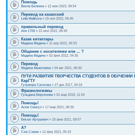
Помощь
Виола Белкина
» 12 июн 2023, 08:54
Перевод на казахский
Leila Malikova
» 15 ноя 2022, 05:45
правильный перевод
Аня 1709
» 22 июл 2022, 08:49
Казак китаптары
Мадина Мадина
» 11 апр 2022, 05:53
Общение с носителями или ... ?
Мадина Мадина
» 02 фев 2022, 04:35
Перевод
Мадина Амантаева
» 04 авг 2021, 06:00
ПУТИ РАЗВИТИЯ ТВОРЧЕСТВА СТУДЕНТОВ В ОБУЧЕНИИ
КарГТУ
Гульмира Сагатова
» 27 дек 2017, 04:16
Фразеологизмы
Гульдана Берсенова
» 01 мар 2018, 11:54
Помощь!
Асем Смагул
» 17 мар 2021, 08:36
Помощь!
Бекзат Артурович
» 25 фев 2021, 09:57
А?
Сэм Сэмик
» 12 фев 2021, 05:15