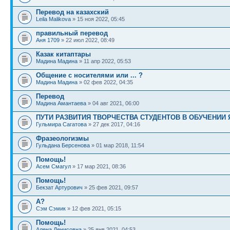
Перевод на казахский
Leila Malikova
» 15 ноя 2022, 05:45
правильный перевод
Аня 1709
» 22 июл 2022, 08:49
Казак китаптары
Мадина Мадина
» 11 апр 2022, 05:53
Общение с носителями или ... ?
Мадина Мадина
» 02 фев 2022, 04:35
Перевод
Мадина Амантаева
» 04 авг 2021, 06:00
ПУТИ РАЗВИТИЯ ТВОРЧЕСТВА СТУДЕНТОВ В ОБУЧЕНИИ 
Гульмира Сагатова
» 27 дек 2017, 04:16
Фразеологизмы
Гульдана Берсенова
» 01 мар 2018, 11:54
Помощь!
Асем Смагул
» 17 мар 2021, 08:36
Помощь!
Бекзат Артурович
» 25 фев 2021, 09:57
А?
Сэм Сэмик
» 12 фев 2021, 05:15
Помощь!
Алена Денисовна
» 25 янв 2021, 04:53