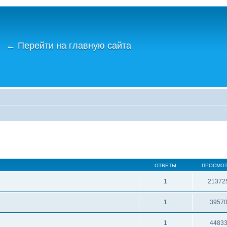
←
Перейти на главную сайта
ОТВЕТЫ
ПРОСМО
1
21372
1
3957
1
4483