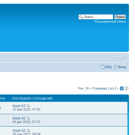
Расширенный поиск
FAQ
Вход
Тем: 36 •
Страница
1
из
2
•
1
2
ТРЫ
ПОСЛЕДНЕЕ СООБЩЕНИЕ
Soyle KZ
5
15 янв 2024, 07:50
Soyle KZ
0
04 дек 2023, 07:43
Soyle KZ
3
28 сен 2023, 06:04