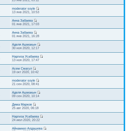
25 янв 2021, 05:11
moderator soyle
2
13 янв 2021, 10:53
Анна Забаева
7
01 янв 2021, 17:03
Анна Забаева
1
01 янв 2021, 16:28
Аделя Ашмакын
4
30 ноя 2020, 12:17
Наргиза Усабаева
4
13 ноя 2020, 17:47
Асем Смагул
9
19 окт 2020, 10:42
moderator soyle
6
21 сен 2020, 08:41
Аделя Ашмакын
1
09 сен 2020, 10:14
Дима Марков
1
25 авг 2020, 06:18
Наргиза Усабаева
2
24 июл 2020, 20:22
Айнамкөз Алдашева
3