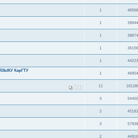
1
4856
1
3994
1
3887
1
3615
1
4422
ЯЗЫКУ КарГТУ
1
4695
11
18128
1
2
3
5445
2
4518
3
5793
2
4491