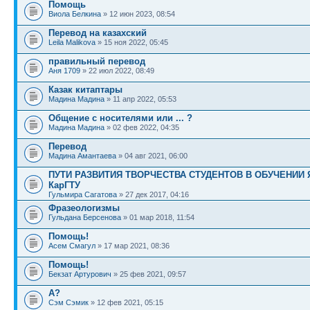
Помощь
Виола Белкина
» 12 июн 2023, 08:54
Перевод на казахский
Leila Malikova
» 15 ноя 2022, 05:45
правильный перевод
Аня 1709
» 22 июл 2022, 08:49
Казак китаптары
Мадина Мадина
» 11 апр 2022, 05:53
Общение с носителями или ... ?
Мадина Мадина
» 02 фев 2022, 04:35
Перевод
Мадина Амантаева
» 04 авг 2021, 06:00
ПУТИ РАЗВИТИЯ ТВОРЧЕСТВА СТУДЕНТОВ В ОБУЧЕНИИ
КарГТУ
Гульмира Сагатова
» 27 дек 2017, 04:16
Фразеологизмы
Гульдана Берсенова
» 01 мар 2018, 11:54
Помощь!
Асем Смагул
» 17 мар 2021, 08:36
Помощь!
Бекзат Артурович
» 25 фев 2021, 09:57
А?
Сэм Сэмик
» 12 фев 2021, 05:15