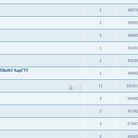
1
4857
1
3995
1
3888
1
3616
1
4423
ЯЗЫКУ КарГТУ
1
4696
11
18133
1
2
3
5446
2
4519
3
5794
2
4492