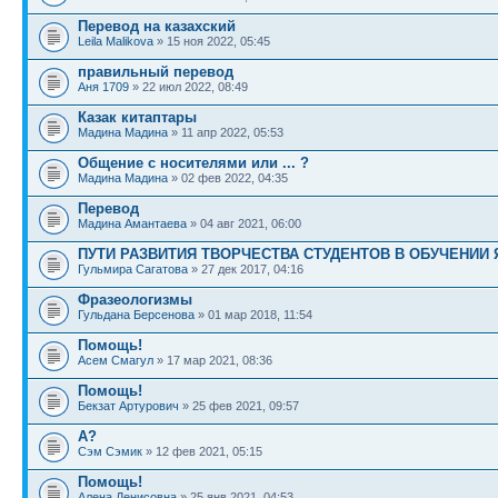
Перевод на казахский
Leila Malikova
» 15 ноя 2022, 05:45
правильный перевод
Аня 1709
» 22 июл 2022, 08:49
Казак китаптары
Мадина Мадина
» 11 апр 2022, 05:53
Общение с носителями или ... ?
Мадина Мадина
» 02 фев 2022, 04:35
Перевод
Мадина Амантаева
» 04 авг 2021, 06:00
ПУТИ РАЗВИТИЯ ТВОРЧЕСТВА СТУДЕНТОВ В ОБУЧЕНИИ 
Гульмира Сагатова
» 27 дек 2017, 04:16
Фразеологизмы
Гульдана Берсенова
» 01 мар 2018, 11:54
Помощь!
Асем Смагул
» 17 мар 2021, 08:36
Помощь!
Бекзат Артурович
» 25 фев 2021, 09:57
А?
Сэм Сэмик
» 12 фев 2021, 05:15
Помощь!
Алена Денисовна
» 25 янв 2021, 04:53