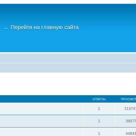
←
Перейти на главную сайта
ОТВЕТЫ
ПРОСМО
1
21374
1
3957
1
4484