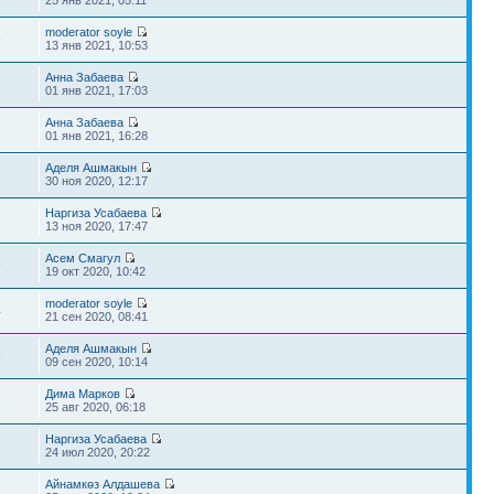
25 янв 2021, 05:11
moderator soyle
9
13 янв 2021, 10:53
Анна Забаева
6
01 янв 2021, 17:03
Анна Забаева
1
01 янв 2021, 16:28
Аделя Ашмакын
2
30 ноя 2020, 12:17
Наргиза Усабаева
6
13 ноя 2020, 17:47
Асем Смагул
9
19 окт 2020, 10:42
moderator soyle
4
21 сен 2020, 08:41
Аделя Ашмакын
9
09 сен 2020, 10:14
Дима Марков
9
25 авг 2020, 06:18
Наргиза Усабаева
2
24 июл 2020, 20:22
Айнамкөз Алдашева
1