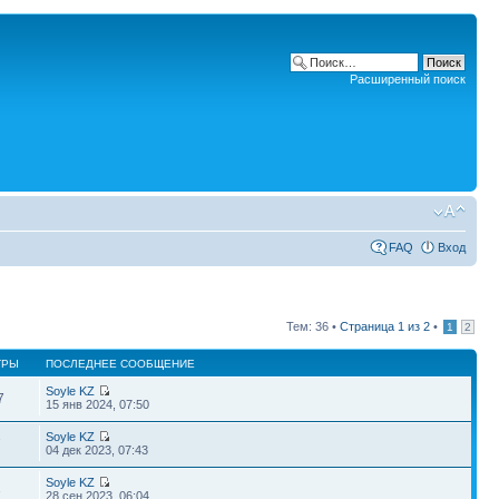
Расширенный поиск
FAQ
Вход
Тем: 36 •
Страница
1
из
2
•
1
2
ТРЫ
ПОСЛЕДНЕЕ СООБЩЕНИЕ
Soyle KZ
7
15 янв 2024, 07:50
Soyle KZ
7
04 дек 2023, 07:43
Soyle KZ
3
28 сен 2023, 06:04