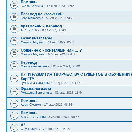
Помощь
Виола Белкина
» 12 июн 2023, 08:54
Перевод на казахский
Leila Malikova
» 15 ноя 2022, 05:45
правильный перевод
Аня 1709
» 22 июл 2022, 08:49
Казак китаптары
Мадина Мадина
» 11 апр 2022, 05:53
Общение с носителями или ... ?
Мадина Мадина
» 02 фев 2022, 04:35
Перевод
Мадина Амантаева
» 04 авг 2021, 06:00
ПУТИ РАЗВИТИЯ ТВОРЧЕСТВА СТУДЕНТОВ В ОБУЧЕНИИ
КарГТУ
Гульмира Сагатова
» 27 дек 2017, 04:16
Фразеологизмы
Гульдана Берсенова
» 01 мар 2018, 11:54
Помощь!
Асем Смагул
» 17 мар 2021, 08:36
Помощь!
Бекзат Артурович
» 25 фев 2021, 09:57
А?
Сэм Сэмик
» 12 фев 2021, 05:15