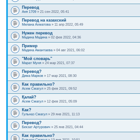
Перевод
Аня 1709
» 21 сен 2022, 05:41
Перевод на казахский
Милана Ахматова
» 11 апр 2022, 05:49
Нужен перевод
Мадина Мадина
» 02 фев 2022, 04:36
Пример
Мадина Амантаева
» 04 авг 2021, 06:02
"Мой словарь"
Марат Муня
» 24 мар 2021, 07:37
Перевод?
Дима Марков
» 17 мар 2021, 08:30
Как правильно?
Асем Смагул
» 25 фев 2021, 09:52
Қалай?
Асем Смагул
» 12 фев 2021, 05:09
Как?
Гульназ Смагул
» 29 янв 2021, 11:13
Перевод?
Бекзат Артурович
» 25 янв 2021, 04:44
Как правильно?
Гульназ Смагул
» 13 янв 2021, 10:51