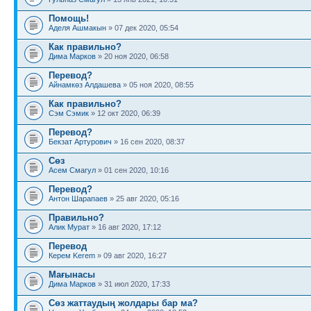
Помощь!
Аделя Ашмакын
» 07 дек 2020, 05:54
Как правильно?
Дима Марков
» 20 ноя 2020, 06:58
Перевод?
Айнамкөз Алдашева
» 05 ноя 2020, 08:55
Как правильно?
Сэм Сэмик
» 12 окт 2020, 06:39
Перевод?
Бекзат Артурович
» 16 сен 2020, 08:37
Сөз
Асем Смагул
» 01 сен 2020, 10:16
Перевод?
Антон Шарапаев
» 25 авг 2020, 05:16
Правильно?
Алик Мурат
» 16 авг 2020, 17:12
Перевод
Керем Kerem
» 09 авг 2020, 16:27
Мағынасы
Дима Марков
» 31 июл 2020, 17:33
Сөз жаттаудың жолдары бар ма?