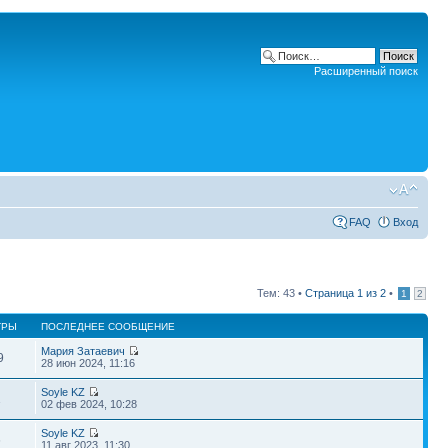
Расширенный поиск
FAQ
Вход
Тем: 43 •
Страница
1
из
2
•
1
2
ТРЫ
ПОСЛЕДНЕЕ СООБЩЕНИЕ
Мария Затаевич
9
28 июн 2024, 11:16
Soyle KZ
1
02 фев 2024, 10:28
Soyle KZ
6
11 авг 2023, 11:30