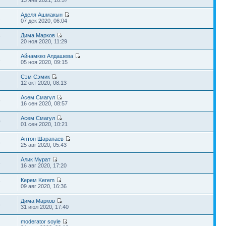
13 янв 2021, 10:57
Аделя Ашмакын
1
07 дек 2020, 06:04
Дима Марков
7
20 ноя 2020, 11:29
Айнамкөз Алдашева
3
05 ноя 2020, 09:15
Сэм Сэмик
1
12 окт 2020, 08:13
Асем Смагул
9
16 сен 2020, 08:57
Асем Смагул
0
01 сен 2020, 10:21
Антон Шарапаев
8
25 авг 2020, 05:43
Алик Мурат
3
16 авг 2020, 17:20
Керем Kerem
7
09 авг 2020, 16:36
Дима Марков
8
31 июл 2020, 17:40
moderator soyle
2