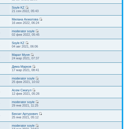
Soyle KZ
1
21 сен 2022, 05:43
Милана Ахматова
3
16 июн 2022, 06:24
moderator soyle
0
02 фев 2022, 05:45
Soyle KZ
6
04 авг 2021, 06:06
Марат Муня
5
24 мар 2021, 07:37
Дима Марков
6
17 мар 2021, 08:41
moderator soyle
2
25 фев 2021, 10:02
Асем Смагул
0
12 фев 2021, 05:26
moderator soyle
9
29 янв 2021, 11:25
Бекзат Артурович
0
25 янв 2021, 05:12
moderator soyle
6