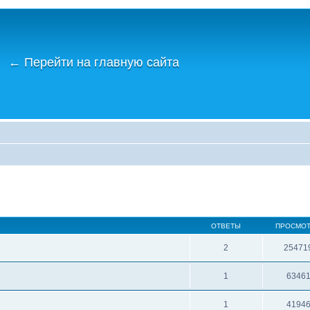
←
Перейти на главную сайта
ОТВЕТЫ
ПРОСМО
2
25471
1
6346
1
4194