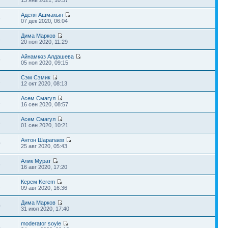
13 янв 2021, 10:57
Аделя Ашмакын
6
07 дек 2020, 06:04
Дима Марков
3
20 ноя 2020, 11:29
Айнамкөз Алдашева
9
05 ноя 2020, 09:15
Сэм Сэмик
2
12 окт 2020, 08:13
Асем Смагул
2
16 сен 2020, 08:57
Асем Смагул
6
01 сен 2020, 10:21
Антон Шарапаев
0
25 авг 2020, 05:43
Алик Мурат
6
16 авг 2020, 17:20
Керем Kerem
1
09 авг 2020, 16:36
Дима Марков
0
31 июл 2020, 17:40
moderator soyle
4