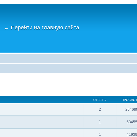
←
Перейти на главную сайта
ОТВЕТЫ
ПРОСМО
2
25468
1
6345
1
4193