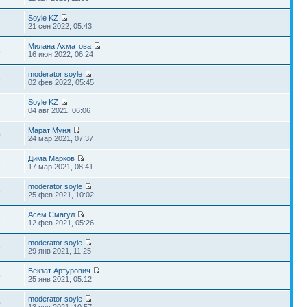
Soyle KZ
1
21 сен 2022, 05:43
Милана Ахматова
8
16 июн 2022, 06:24
moderator soyle
5
02 фев 2022, 05:45
Soyle KZ
8
04 авг 2021, 06:06
Марат Муня
0
24 мар 2021, 07:37
Дима Марков
2
17 мар 2021, 08:41
moderator soyle
6
25 фев 2021, 10:02
Асем Смагул
2
12 фев 2021, 05:26
moderator soyle
6
29 янв 2021, 11:25
Бекзат Артурович
5
25 янв 2021, 05:12
moderator soyle
0