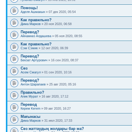
Помощь!
Аделя Ашмакын
» 07 дек 2020, 05:54
Как правильно?
Дима Марков
» 20 ноя 2020, 06:58
Перевод?
Айнамкөз Алдашева
» 05 ноя 2020, 08:55
Как правильно?
Сэм Сэмик
» 12 окт 2020, 06:39
Перевод?
Бекзат Артурович
» 16 сен 2020, 08:37
Сөз
Асем Смагул
» 01 сен 2020, 10:16
Перевод?
Антон Шарапаев
» 25 авг 2020, 05:16
Правильно?
Алик Мурат
» 16 авг 2020, 17:12
Перевод
Керем Kerem
» 09 авг 2020, 16:27
Мағынасы
Дима Марков
» 31 июл 2020, 17:33
Сөз жаттаудың жолдары бар ма?