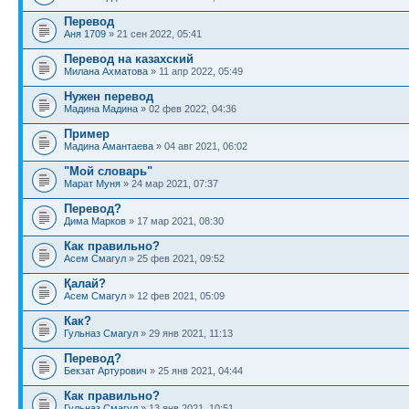
Перевод
Аня 1709
» 21 сен 2022, 05:41
Перевод на казахский
Милана Ахматова
» 11 апр 2022, 05:49
Нужен перевод
Мадина Мадина
» 02 фев 2022, 04:36
Пример
Мадина Амантаева
» 04 авг 2021, 06:02
"Мой словарь"
Марат Муня
» 24 мар 2021, 07:37
Перевод?
Дима Марков
» 17 мар 2021, 08:30
Как правильно?
Асем Смагул
» 25 фев 2021, 09:52
Қалай?
Асем Смагул
» 12 фев 2021, 05:09
Как?
Гульназ Смагул
» 29 янв 2021, 11:13
Перевод?
Бекзат Артурович
» 25 янв 2021, 04:44
Как правильно?
Гульназ Смагул
» 13 янв 2021, 10:51