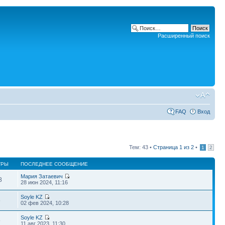
Расширенный поиск
FAQ
Вход
Тем: 43 •
Страница
1
из
2
•
1
2
ТРЫ
ПОСЛЕДНЕЕ СООБЩЕНИЕ
Мария Затаевич
8
28 июн 2024, 11:16
Soyle KZ
5
02 фев 2024, 10:28
Soyle KZ
9
11 авг 2023, 11:30