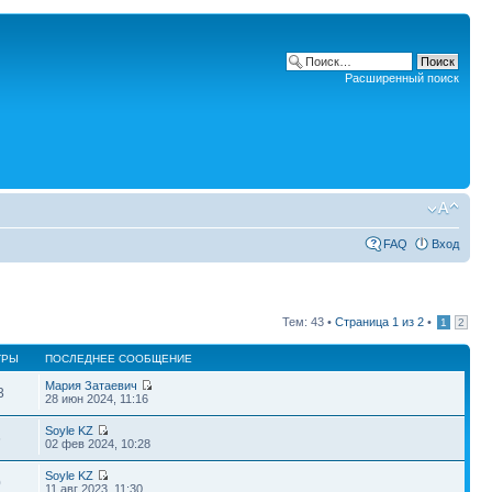
Расширенный поиск
FAQ
Вход
Тем: 43 •
Страница
1
из
2
•
1
2
ТРЫ
ПОСЛЕДНЕЕ СООБЩЕНИЕ
Мария Затаевич
3
28 июн 2024, 11:16
Soyle KZ
6
02 фев 2024, 10:28
Soyle KZ
0
11 авг 2023, 11:30