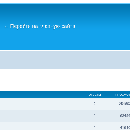
←
Перейти на главную сайта
ОТВЕТЫ
ПРОСМО
2
25469
1
6345
1
4194