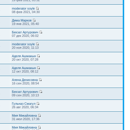
19 фев 2021, 05:52
moderator soyle
9
08 фев 2021, 04:30
Дима Марков
8
19 янв 2021, 05:40
Бекзат Артурович
1
07 дек 2020, 06:02
moderator soyle
4
20 ноя 2020, 11:13
Аделя Ашмакын
1
20 окт 2020, 07:28
Аделя Ашмакын
9
12 окт 2020, 08:12
Алена Денисовна
8
16 сен 2020, 08:54
Бекзат Артурович
6
09 сен 2020, 10:13
Гульназ Смагул
6
26 авг 2020, 06:34
Мия Микайловна
2
31 июл 2020, 17:36
Мия Микайловна
7