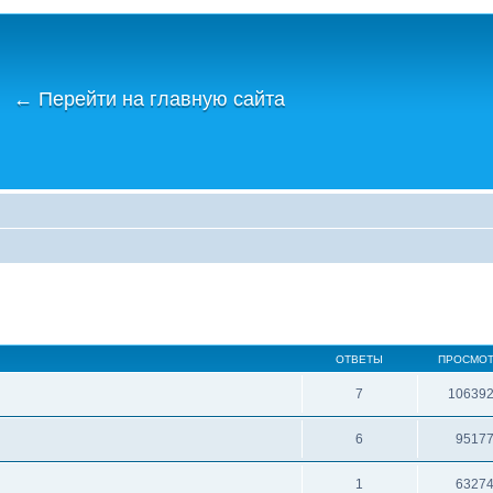
←
Перейти на главную сайта
ОТВЕТЫ
ПРОСМО
7
10639
6
9517
1
6327