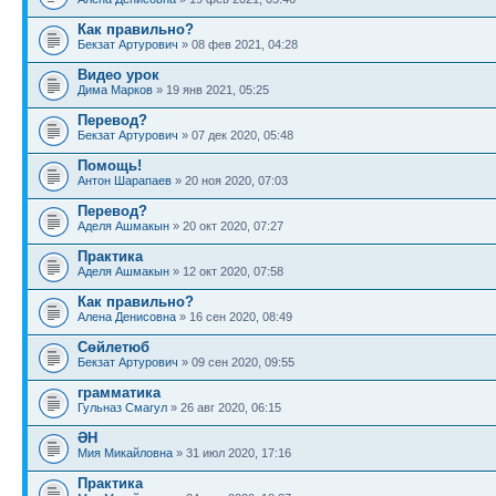
Как правильно?
Бекзат Артурович
» 08 фев 2021, 04:28
Видео урок
Дима Марков
» 19 янв 2021, 05:25
Перевод?
Бекзат Артурович
» 07 дек 2020, 05:48
Помощь!
Антон Шарапаев
» 20 ноя 2020, 07:03
Перевод?
Аделя Ашмакын
» 20 окт 2020, 07:27
Практика
Аделя Ашмакын
» 12 окт 2020, 07:58
Как правильно?
Алена Денисовна
» 16 сен 2020, 08:49
Сөйлетюб
Бекзат Артурович
» 09 сен 2020, 09:55
грамматика
Гульназ Смагул
» 26 авг 2020, 06:15
ӘН
Мия Микайловна
» 31 июл 2020, 17:16
Практика