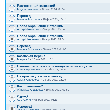
Разговорный казахский
Богдан Самойлов
» 03 янв 2024, 05:57
Перевод
Милана Ахматова
» 16 фев 2022, 05:10
Слова обращения к старшим
Артур Матвиенко
» 29 апр 2023, 15:54
Слова обращения к старшим
Артур Матвиенко
» 29 апр 2023, 15:54
Перевод
Милана Ахматова
» 08 июн 2022, 04:05
Казанская версия
Мадина A
» 15 ноя 2021, 13:11
Напиши свой текст или найди ошибку в чужом
Ольга Карbовская
» 03 май 2021, 08:32
На практику языка в этно аул
Ольга Карbовская
» 23 апр 2021, 13:09
Как правильно?
Айнамкөз Алдашева
» 19 мар 2021, 09:50
Сұрақ?
Сэм Сэмик
» 05 мар 2021, 05:11
Перевод?
Алена Денисовна
» 19 фев 2021, 05:46