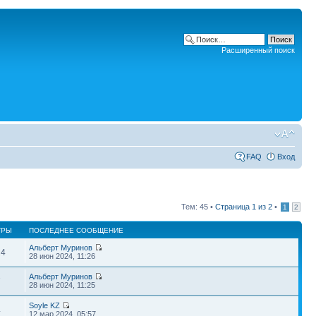
Расширенный поиск
FAQ
Вход
Тем: 45 •
Страница
1
из
2
•
1
2
ТРЫ
ПОСЛЕДНЕЕ СООБЩЕНИЕ
Альберт Муринов
24
28 июн 2024, 11:26
Альберт Муринов
7
28 июн 2024, 11:25
Soyle KZ
4
12 мар 2024, 05:57