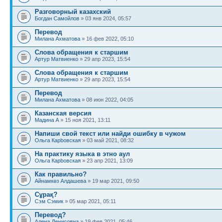
Разговорный казахский
Богдан Самойлов
» 03 янв 2024, 05:57
Перевод
Милана Ахматова
» 16 фев 2022, 05:10
Слова обращения к старшим
Артур Матвиенко
» 29 апр 2023, 15:54
Слова обращения к старшим
Артур Матвиенко
» 29 апр 2023, 15:54
Перевод
Милана Ахматова
» 08 июн 2022, 04:05
Казанская версия
Мадина A
» 15 ноя 2021, 13:11
Напиши свой текст или найди ошибку в чужом
Ольга Карbовская
» 03 май 2021, 08:32
На практику языка в этно аул
Ольга Карbовская
» 23 апр 2021, 13:09
Как правильно?
Айнамкөз Алдашева
» 19 мар 2021, 09:50
Сұрақ?
Сэм Сэмик
» 05 мар 2021, 05:11
Перевод?
Алена Денисовна
» 19 фев 2021, 05:46