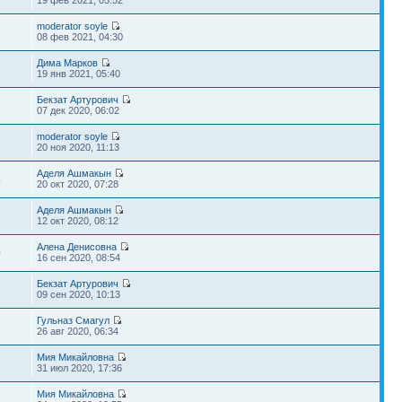
19 фев 2021, 05:52
moderator soyle
8
08 фев 2021, 04:30
Дима Марков
8
19 янв 2021, 05:40
Бекзат Артурович
9
07 дек 2020, 06:02
moderator soyle
8
20 ноя 2020, 11:13
Аделя Ашмакын
4
20 окт 2020, 07:28
Аделя Ашмакын
3
12 окт 2020, 08:12
Алена Денисовна
0
16 сен 2020, 08:54
Бекзат Артурович
5
09 сен 2020, 10:13
Гульназ Смагул
3
26 авг 2020, 06:34
Мия Микайловна
6
31 июл 2020, 17:36
Мия Микайловна
7