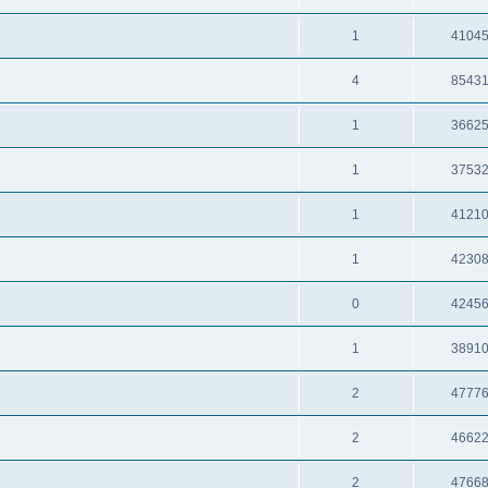
1
4104
4
8543
1
3662
1
3753
1
4121
1
4230
0
4245
1
3891
2
4777
2
4662
2
4766