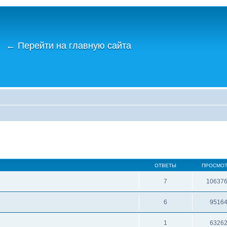
←
Перейти на главную сайта
ОТВЕТЫ
ПРОСМО
7
10637
6
9516
1
6326