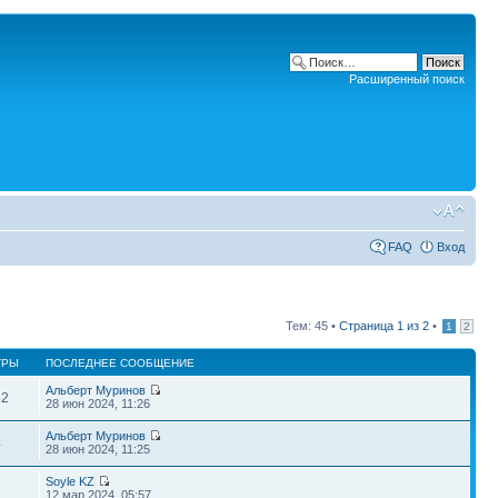
Расширенный поиск
FAQ
Вход
Тем: 45 •
Страница
1
из
2
•
1
2
ТРЫ
ПОСЛЕДНЕЕ СООБЩЕНИЕ
Альберт Муринов
62
28 июн 2024, 11:26
Альберт Муринов
4
28 июн 2024, 11:25
Soyle KZ
2
12 мар 2024, 05:57