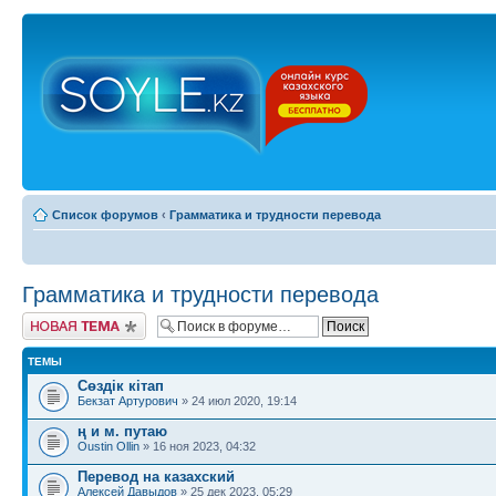
Список форумов
‹
Грамматика и трудности перевода
Грамматика и трудности перевода
Новая тема
ТЕМЫ
Сөздік кітап
Бекзат Артурович
» 24 июл 2020, 19:14
ң и м. путаю
Oustin Ollin
» 16 ноя 2023, 04:32
Перевод на казахский
Алексей Давыдов
» 25 дек 2023, 05:29