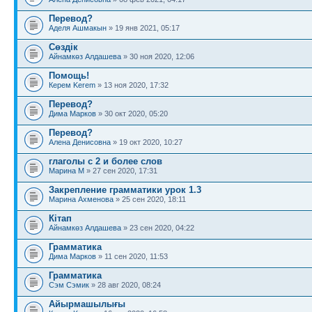
Перевод?
Аделя Ашмакын
» 19 янв 2021, 05:17
Сөздік
Айнамкөз Алдашева
» 30 ноя 2020, 12:06
Помощь!
Керем Kerem
» 13 ноя 2020, 17:32
Перевод?
Дима Марков
» 30 окт 2020, 05:20
Перевод?
Алена Денисовна
» 19 окт 2020, 10:27
глаголы с 2 и более слов
Марина М
» 27 сен 2020, 17:31
Закрепление грамматики урок 1.3
Марина Ахменова
» 25 сен 2020, 18:11
Кітап
Айнамкөз Алдашева
» 23 сен 2020, 04:22
Грамматика
Дима Марков
» 11 сен 2020, 11:53
Грамматика
Сэм Сэмик
» 28 авг 2020, 08:24
Айырмашылығы