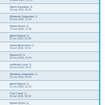
08 фев 2021, 04:33
Аделя Ашмакын
9
19 янв 2021, 05:39
Айнамкөз Алдашева
2
30 ноя 2020, 12:18
Керем Kerem
1
13 ноя 2020, 17:46
Дима Марков
0
30 окт 2020, 05:39
Алена Денисовна
3
19 окт 2020, 10:41
Марина М
2
29 сен 2020, 14:44
moderator soyle
9
28 сен 2020, 04:21
Айнамкөз Алдашева
3
23 сен 2020, 04:30
Дима Марков
0
11 сен 2020, 12:10
Сэм Сэмик
6
28 авг 2020, 08:39
Керем Kerem
2