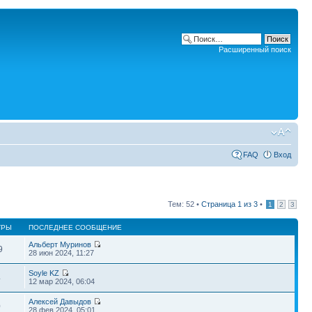
Расширенный поиск
FAQ
Вход
Тем: 52 •
Страница
1
из
3
•
1
2
3
ТРЫ
ПОСЛЕДНЕЕ СООБЩЕНИЕ
Альберт Муринов
9
28 июн 2024, 11:27
Soyle KZ
4
12 мар 2024, 06:04
Алексей Давыдов
0
28 фев 2024, 05:01