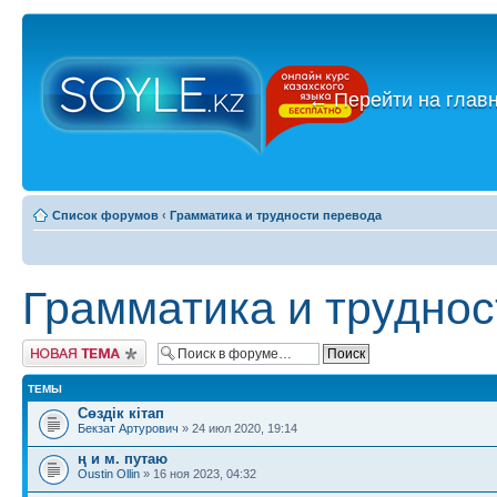
←
Перейти на глав
Список форумов
‹
Грамматика и трудности перевода
Грамматика и труднос
Новая тема
ТЕМЫ
Сөздік кітап
Бекзат Артурович
» 24 июл 2020, 19:14
ң и м. путаю
Oustin Ollin
» 16 ноя 2023, 04:32