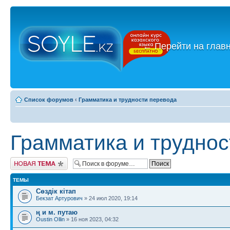
←
Перейти на глав
Список форумов
‹
Грамматика и трудности перевода
Грамматика и труднос
Новая тема
ТЕМЫ
Сөздік кітап
Бекзат Артурович
» 24 июл 2020, 19:14
ң и м. путаю
Oustin Ollin
» 16 ноя 2023, 04:32