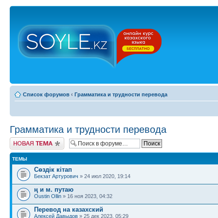
Список форумов
‹
Грамматика и трудности перевода
Грамматика и трудности перевода
Новая тема
ТЕМЫ
Сөздік кітап
Бекзат Артурович
» 24 июл 2020, 19:14
ң и м. путаю
Oustin Ollin
» 16 ноя 2023, 04:32
Перевод на казахский
Алексей Давыдов
» 25 дек 2023, 05:29