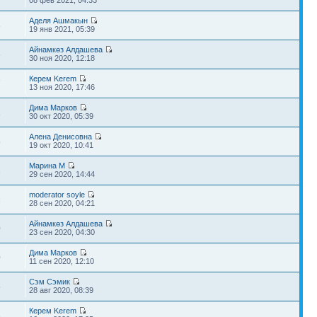
08 фев 2021, 04:33
Аделя Ашмакын
3
19 янв 2021, 05:39
Айнамкөз Алдашева
6
30 ноя 2020, 12:18
Керем Kerem
7
13 ноя 2020, 17:46
Дима Марков
1
30 окт 2020, 05:39
Алена Денисовна
5
19 окт 2020, 10:41
Марина М
1
29 сен 2020, 14:44
moderator soyle
2
28 сен 2020, 04:21
Айнамкөз Алдашева
0
23 сен 2020, 04:30
Дима Марков
0
11 сен 2020, 12:10
Сэм Сэмик
5
28 авг 2020, 08:39
Керем Kerem
3