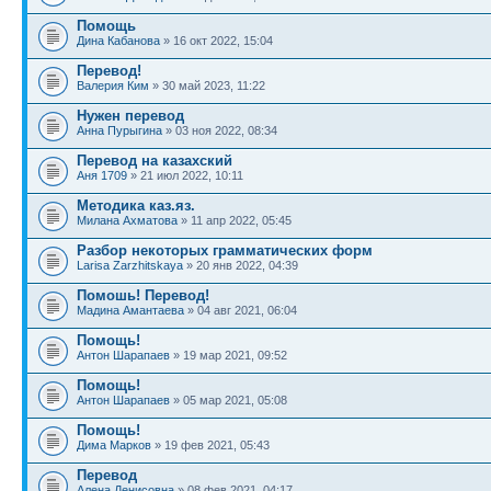
Помощь
Дина Кабанова
» 16 окт 2022, 15:04
Перевод!
Валерия Ким
» 30 май 2023, 11:22
Нужен перевод
Анна Пурыгина
» 03 ноя 2022, 08:34
Перевод на казахский
Аня 1709
» 21 июл 2022, 10:11
Методика каз.яз.
Милана Ахматова
» 11 апр 2022, 05:45
Разбор некоторых грамматических форм
Larisa Zarzhitskaya
» 20 янв 2022, 04:39
Помошь! Перевод!
Мадина Амантаева
» 04 авг 2021, 06:04
Помощь!
Антон Шарапаев
» 19 мар 2021, 09:52
Помощь!
Антон Шарапаев
» 05 мар 2021, 05:08
Помощь!
Дима Марков
» 19 фев 2021, 05:43
Перевод
Алена Денисовна
» 08 фев 2021, 04:17