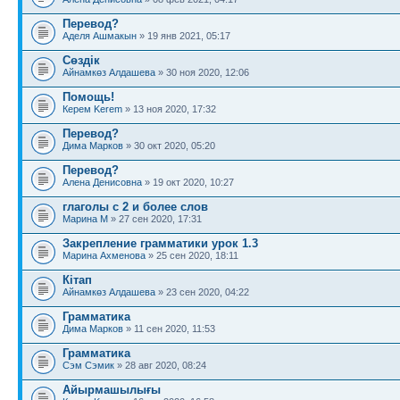
Перевод?
Аделя Ашмакын
» 19 янв 2021, 05:17
Сөздік
Айнамкөз Алдашева
» 30 ноя 2020, 12:06
Помощь!
Керем Kerem
» 13 ноя 2020, 17:32
Перевод?
Дима Марков
» 30 окт 2020, 05:20
Перевод?
Алена Денисовна
» 19 окт 2020, 10:27
глаголы с 2 и более слов
Марина М
» 27 сен 2020, 17:31
Закрепление грамматики урок 1.3
Марина Ахменова
» 25 сен 2020, 18:11
Кітап
Айнамкөз Алдашева
» 23 сен 2020, 04:22
Грамматика
Дима Марков
» 11 сен 2020, 11:53
Грамматика
Сэм Сэмик
» 28 авг 2020, 08:24
Айырмашылығы