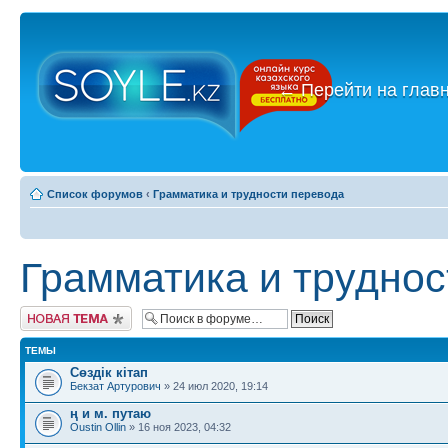
←
Перейти на глав
Список форумов
‹
Грамматика и трудности перевода
Грамматика и труднос
Новая тема
ТЕМЫ
Сөздік кітап
Бекзат Артурович
» 24 июл 2020, 19:14
ң и м. путаю
Oustin Ollin
» 16 ноя 2023, 04:32