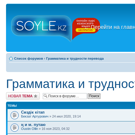
←
Перейти на глав
Список форумов
‹
Грамматика и трудности перевода
Грамматика и труднос
Новая тема
ТЕМЫ
Сөздік кітап
Бекзат Артурович
» 24 июл 2020, 19:14
ң и м. путаю
Oustin Ollin
» 16 ноя 2023, 04:32