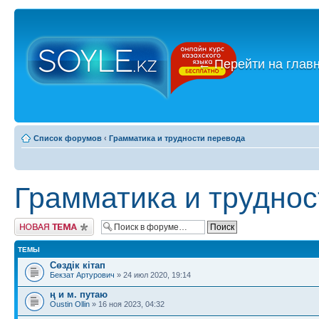
←
Перейти на глав
Список форумов
‹
Грамматика и трудности перевода
Грамматика и труднос
Новая тема
ТЕМЫ
Сөздік кітап
Бекзат Артурович
» 24 июл 2020, 19:14
ң и м. путаю
Oustin Ollin
» 16 ноя 2023, 04:32