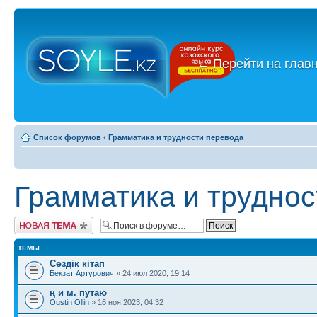
←
Перейти на глав
Список форумов
‹
Грамматика и трудности перевода
Грамматика и труднос
Новая тема
ТЕМЫ
Сөздік кітап
Бекзат Артурович
» 24 июл 2020, 19:14
ң и м. путаю
Oustin Ollin
» 16 ноя 2023, 04:32