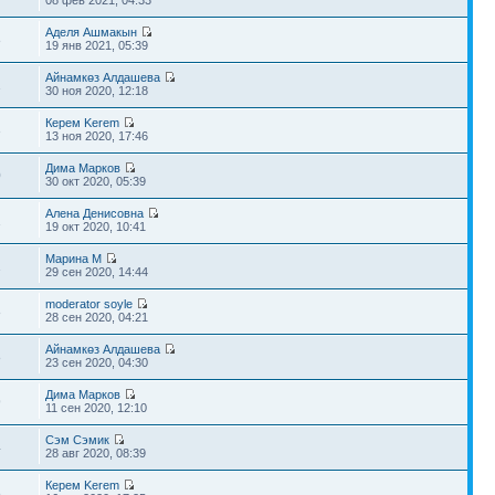
08 фев 2021, 04:33
Аделя Ашмакын
8
19 янв 2021, 05:39
Айнамкөз Алдашева
1
30 ноя 2020, 12:18
Керем Kerem
3
13 ноя 2020, 17:46
Дима Марков
0
30 окт 2020, 05:39
Алена Денисовна
1
19 окт 2020, 10:41
Марина М
1
29 сен 2020, 14:44
moderator soyle
8
28 сен 2020, 04:21
Айнамкөз Алдашева
8
23 сен 2020, 04:30
Дима Марков
9
11 сен 2020, 12:10
Сэм Сэмик
4
28 авг 2020, 08:39
Керем Kerem
8