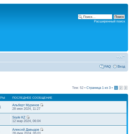
Расширенный поиск
FAQ
Вход
Тем: 52 •
Страница
1
из
3
•
1
2
3
ТРЫ
ПОСЛЕДНЕЕ СООБЩЕНИЕ
Альберт Муринов
1
28 июн 2024, 11:27
Soyle KZ
6
12 мар 2024, 06:04
Алексей Давыдов
8
28 фев 2024, 05:01