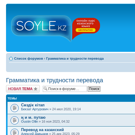
Список форумов
‹
Грамматика и трудности перевода
Грамматика и трудности перевода
Новая тема
ТЕМЫ
Сөздік кітап
Бекзат Артурович
» 24 июл 2020, 19:14
ң и м. путаю
Oustin Ollin
» 16 ноя 2023, 04:32
Перевод на казахский
Алексей Давыдов
» 25 дек 2023, 05:29