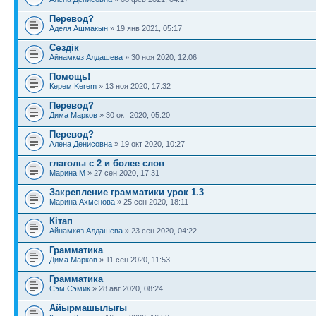
Перевод?
Аделя Ашмакын
» 19 янв 2021, 05:17
Сөздік
Айнамкөз Алдашева
» 30 ноя 2020, 12:06
Помощь!
Керем Kerem
» 13 ноя 2020, 17:32
Перевод?
Дима Марков
» 30 окт 2020, 05:20
Перевод?
Алена Денисовна
» 19 окт 2020, 10:27
глаголы с 2 и более слов
Марина М
» 27 сен 2020, 17:31
Закрепление грамматики урок 1.3
Марина Ахменова
» 25 сен 2020, 18:11
Кітап
Айнамкөз Алдашева
» 23 сен 2020, 04:22
Грамматика
Дима Марков
» 11 сен 2020, 11:53
Грамматика
Сэм Сэмик
» 28 авг 2020, 08:24
Айырмашылығы