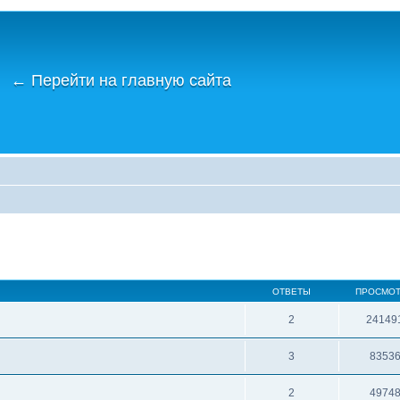
←
Перейти на главную сайта
ОТВЕТЫ
ПРОСМО
2
24149
3
8353
2
4974