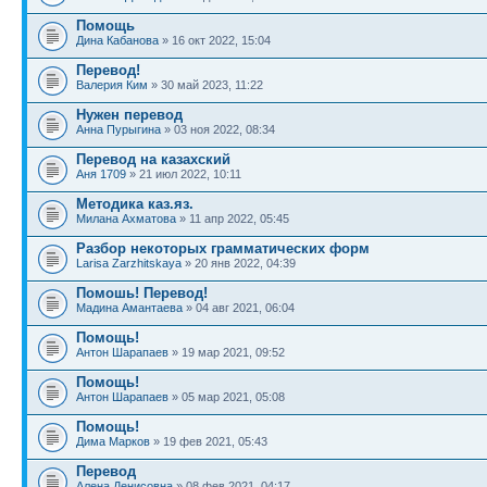
Помощь
Дина Кабанова
» 16 окт 2022, 15:04
Перевод!
Валерия Ким
» 30 май 2023, 11:22
Нужен перевод
Анна Пурыгина
» 03 ноя 2022, 08:34
Перевод на казахский
Аня 1709
» 21 июл 2022, 10:11
Методика каз.яз.
Милана Ахматова
» 11 апр 2022, 05:45
Разбор некоторых грамматических форм
Larisa Zarzhitskaya
» 20 янв 2022, 04:39
Помошь! Перевод!
Мадина Амантаева
» 04 авг 2021, 06:04
Помощь!
Антон Шарапаев
» 19 мар 2021, 09:52
Помощь!
Антон Шарапаев
» 05 мар 2021, 05:08
Помощь!
Дима Марков
» 19 фев 2021, 05:43
Перевод
Алена Денисовна
» 08 фев 2021, 04:17