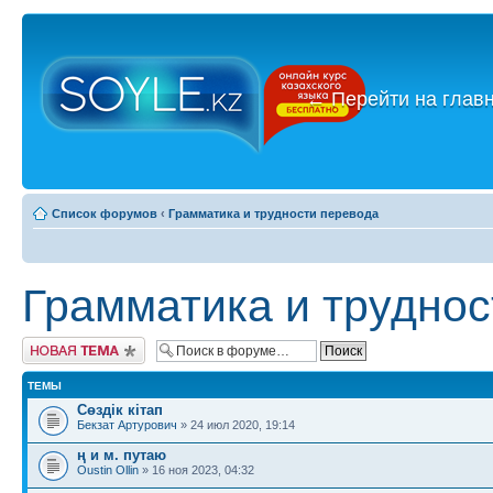
←
Перейти на глав
Список форумов
‹
Грамматика и трудности перевода
Грамматика и труднос
Новая тема
ТЕМЫ
Сөздік кітап
Бекзат Артурович
» 24 июл 2020, 19:14
ң и м. путаю
Oustin Ollin
» 16 ноя 2023, 04:32